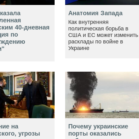
оказала
Анатомия Запада
ленная
Как внутренняя
ским 40-дневная
политическая борьба в
ция по
США и ЕС может изменить
уждению
расклады по войне в
Украине
и"
ние на
Почему украинские
кого, угрозы
порты оказались