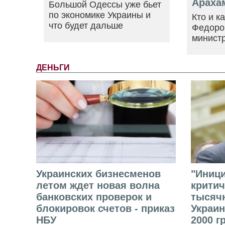
Араха
Большой Одессы уже бьет
по экономике Украины и
Кто и к
что будет дальше
Федоро
минист
ДЕНЬГИ
Украинских бизнесменов
"Иниц
летом ждет новая волна
критич
банковских проверок и
тысячн
блокировок счетов - приказ
Украин
НБУ
2000 г