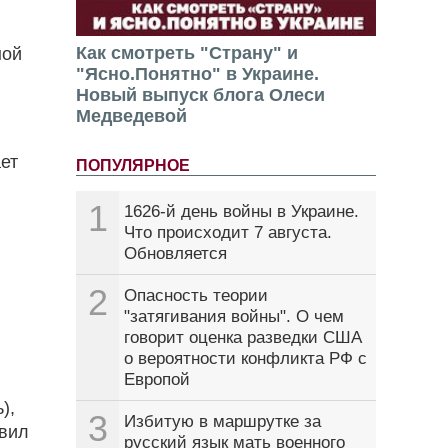
Как смотреть "Страну" и
ной
"Ясно.Понятно" в Украине.
Новый выпуск блога Олеси
Медведевой
ет
ПОПУЛЯРНОЕ
1
1626-й день войны в Украине.
Что происходит 7 августа.
Обновляется
2
Опасность теории
"затягивания войны". О чем
говорит оценка разведки США
о вероятности конфликта РФ с
Европой
),
3
Избитую в маршрутке за
авил
русский язык мать военного