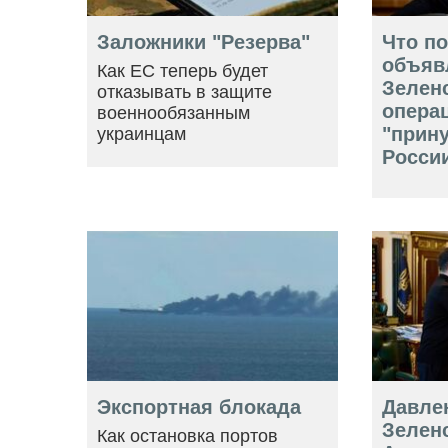
Заложники "Резерва"
Что п
объяв
Как ЕС теперь будет
Зелен
отказывать в защите
опера
военнообязанным
"прин
украинцам
Росси
Экспортная блокада
Давле
Зеленс
Как остановка портов