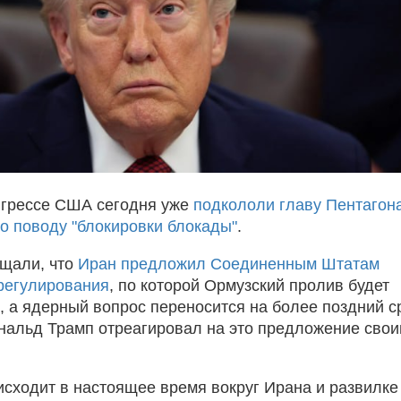
нгрессе США сегодня уже
подкололи главу Пентагон
по поводу "блокировки блокады"
.
щали, что
Иран предложил Соединенным Штатам
регулирования
, по которой Ормузский пролив будет
, а ядерный вопрос переносится на более поздний с
нальд Трамп отреагировал на это предложение сво
исходит в настоящее время вокруг Ирана и развилке