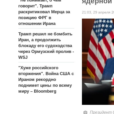
ядерной
"Не понимает, о чём
говорит". Трамп
раскритиковал Мерца за
21:03,
29 апреля 2
позицию ФРГ в
отношении Ирана
Трамп решил не бомбить
Иран, а продолжить
блокаду его судоходства
через Ормузский пролив -
WSJ
"Хуже российского
вторжения". Война США с
Ираном рекордно
поднимет цены по всему
миру – Bloomberg
Президент 