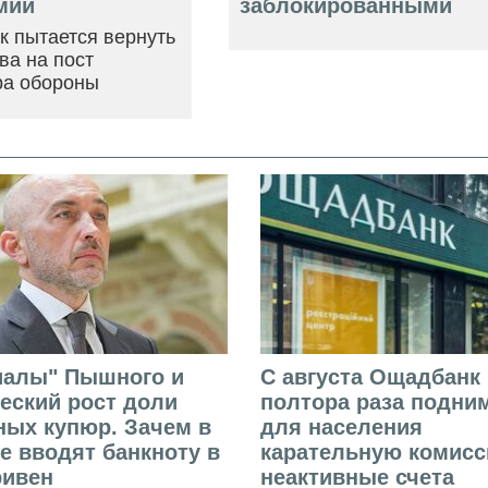
мии
заблокированными
ак пытается вернуть
ва на пост
ра обороны
иалы" Пышного и
С августа Ощадбанк 
еский рост доли
полтора раза подни
ых купюр. Зачем в
для населения
е вводят банкноту в
карательную комисс
ривен
неактивные счета