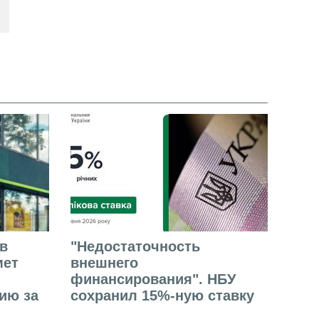
в
"Недостаточность
мет
внешнего
финансирования". НБУ
ию за
сохранил 15%-ную ставку