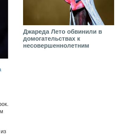
Джареда Лето обвинили в
домогательствах к
несовершеннолетним
а
рок.
им
 из