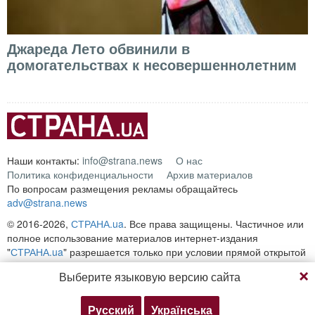
Джареда Лето обвинили в
домогательствах к несовершеннолетним
Наши контакты:
info@strana.news
О нас
Политика конфиденциальности
Архив материалов
По вопросам размещения рекламы обращайтесь
adv@strana.news
© 2016-2026,
СТРАНА.ua
. Все права защищены. Частичное или
полное использование материалов интернет-издания
"
СТРАНА.ua
" разрешается только при условии прямой открытой
для поисковых систем гиперссылки на непосредственный адрес
Выберите языковую версию сайта
материала на сайте
strana.ua
Любое копирование, публикация, перепечатка или
воспроизведение информации, содержащей ссылку на
Русский
Українська