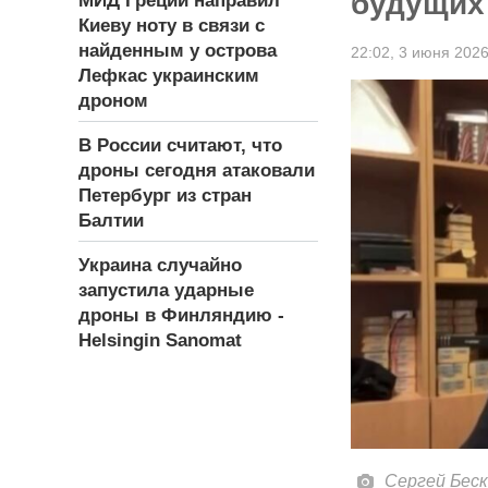
будущих 
МИД Греции направил
Киеву ноту в связи с
найденным у острова
22:02,
3 июня 202
Лефкас украинским
дроном
В России считают, что
дроны сегодня атаковали
Петербург из стран
Балтии
Украина случайно
запустила ударные
дроны в Финляндию -
Helsingin Sanomat
Сергей Беск