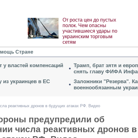
От роста цен до пустых
полок. Чем опасны
участившиеся удары по
украинским торговым
сетям
мощь Стране
ет у властей компенсаций
Трамп, брат зятя и евро
снять главу ФИФА Инфа
 из украинцев в ЕС
Заложники "Резерва". Ка
военнообязанным укра
сла реактивных дронов в будущих атаках РФ. Видео
ороны предупредили об
нии числа реактивных дронов в