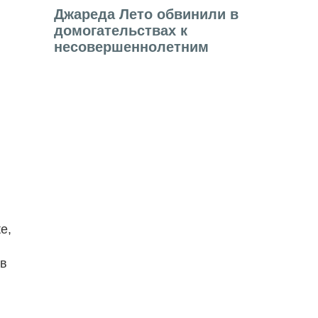
Джареда Лето обвинили в
домогательствах к
несовершеннолетним
e,
й
 в