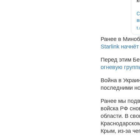
Ранее в Миноб
Starlink начнё
Перед этим Бе
огневую груп
Война в Украи
последними но
Ранее мы под
войска РФ сно
области. В св
Краснодарском 
Крым, из-за ч