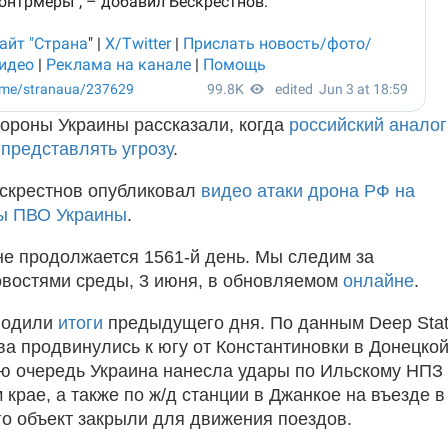
ороны Украины рассказали, когда
российский аналог
т представлять угрозу
.
скрестнов опубликовал
видео атаки дрона РФ на
пы ПВО Украины
.
не продолжается 1561-й день. Мы следим за
востями среды, 3 июня, в обновляемом
онлайне
.
водили
итоги
предыдущего дня. По данным Deep Stat
ва продвинулись к югу от Константиновки в Донецко
ою очередь Украина нанесла удары по Ильскому НПЗ
крае, а также по ж/д станции в Джанкое на въезде в
его объект закрыли для движения поездов.