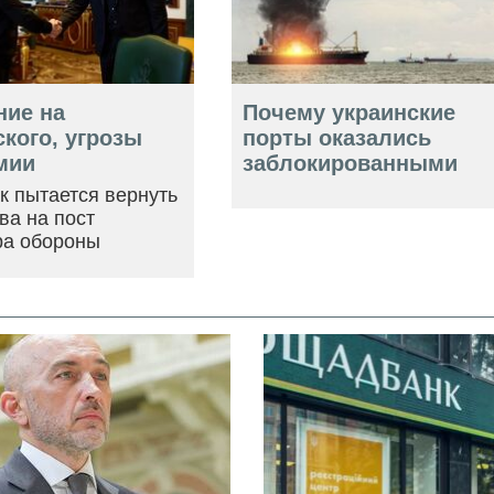
ние на
Почему украинские
кого, угрозы
порты оказались
мии
заблокированными
ак пытается вернуть
ва на пост
ра обороны