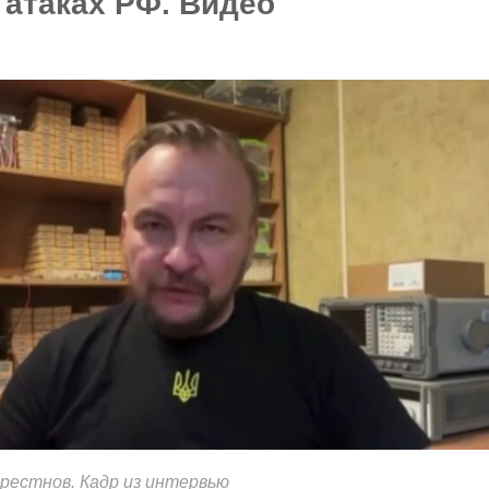
атаках РФ. Видео
6
рестнов. Кадр из интервью