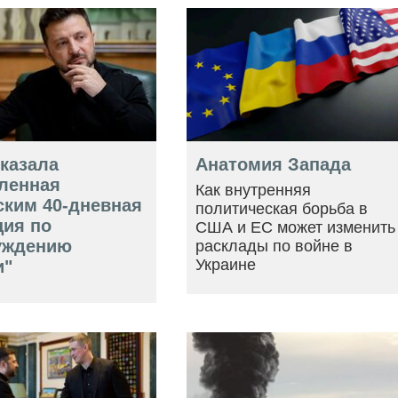
оказала
Анатомия Запада
ленная
Как внутренняя
ским 40-дневная
политическая борьба в
ция по
США и ЕС может изменить
уждению
расклады по войне в
Украине
и"