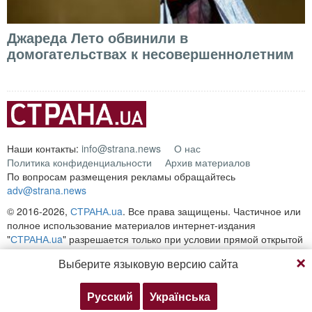
Джареда Лето обвинили в
домогательствах к несовершеннолетним
Наши контакты:
info@strana.news
О нас
Политика конфиденциальности
Архив материалов
По вопросам размещения рекламы обращайтесь
adv@strana.news
© 2016-2026,
СТРАНА.ua
. Все права защищены. Частичное или
полное использование материалов интернет-издания
"
СТРАНА.ua
" разрешается только при условии прямой открытой
для поисковых систем гиперссылки на непосредственный адрес
Выберите языковую версию сайта
материала на сайте
strana.ua
Любое копирование, публикация, перепечатка или
воспроизведение информации, содержащей ссылку на
Русский
Українська
«Интерфакс-Украина», запрещается.