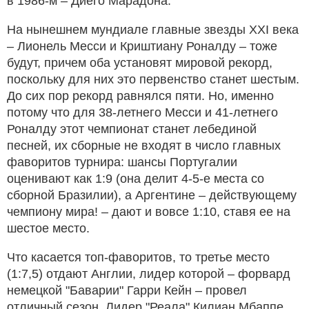
в 1986-м – Диего Марадона.
На нынешнем мундиале главные звезды XXI века
– Лионель Месси и Криштиану Роналду – тоже
будут, причем оба установят мировой рекорд,
поскольку для них это первенство станет шестым.
До сих пор рекорд равнялся пяти. Но, именно
потому что для 38-летнего Месси и 41-летнего
Роналду этот чемпионат станет лебединой
песней, их сборные не входят в число главных
фаворитов турнира: шансы Португалии
оценивают как 1:9 (она делит 4-5-е места со
сборной Бразилии), а Аргентине – действующему
чемпиону мира! – дают и вовсе 1:10, ставя ее на
шестое место.
Что касается топ-фаворитов, то третье место
(1:7,5) отдают Англии, лидер которой – форвард
немецкой "Баварии" Гарри Кейн – провел
отличный сезон. Лидер "Реала" Килиан Мбаппе