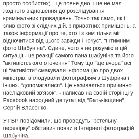
просто особистих) - це повне дно. І це не має
жодного відношення до розслідування
кримінальних проваджень. Точно так само, як і
злив фото зі слідчих дій, з приватних приміщень, а
також інформації про те, хто і з ким тільки міг
відночитися від цього завжди і ночує". "Інтимним
фото Шабуніна". Єдине, чого я не розумію в цій
ситуації - це реакції самого пана Шабуніна та його
"активістського оточення" Тому що "ще вчора" всі
ці "активісти" смакували інформацію про двох
міністрів, аплодували фотографіям з Шуфрича і
інших. "допомагалися". Це називається причинно-
наслідковий зв'язок", - написав на своїй сторінці у
Facebook народний депутат від "Батьківщини"
Сергій Власенко.
У ГБР повідомили, що проведуть "ретельну
перевірку" обставин появи в Інтернеті фотографій
Шабуніна.