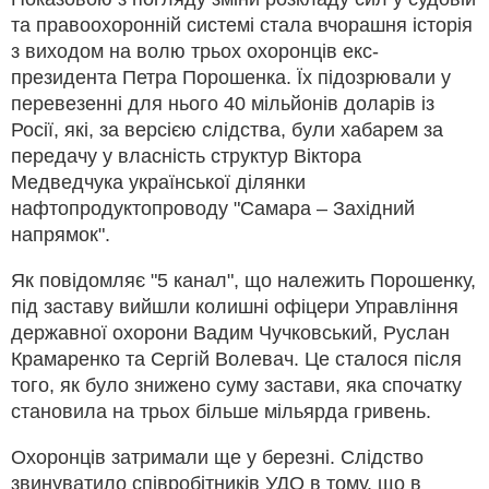
та правоохоронній системі стала вчорашня історія
з виходом на волю трьох охоронців екс-
президента Петра Порошенка. Їх підозрювали у
перевезенні для нього 40 мільйонів доларів із
Росії, які, за версією слідства, були хабарем за
передачу у власність структур Віктора
Медведчука української ділянки
нафтопродуктопроводу "Самара – Західний
напрямок".
Як повідомляє "5 канал", що належить Порошенку,
під заставу вийшли колишні офіцери Управління
державної охорони Вадим Чучковський, Руслан
Крамаренко та Сергій Волевач. Це сталося після
того, як було знижено суму застави, яка спочатку
становила на трьох більше мільярда гривень.
Охоронців затримали ще у березні. Слідство
звинуватило співробітників УДО в тому, що в