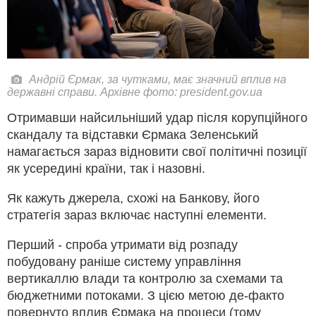
Андрій Єрмак, за чутками, має значний вплив на
державні справи. Архівне фото: president.gov.ua
Отримавши найсильніший удар після корупційного
скандалу та відставки Єрмака Зеленський
намагається зараз відновити свої політичні позиції
як усередині країни, так і назовні.
Як кажуть джерела, схожі на Банкову, його
стратегія зараз включає наступні елементи.
Перший - спроба утримати від розпаду
побудовану раніше систему управління
вертикаллю влади та контролю за схемами та
бюджетними потоками. З цією метою де-факто
повернуто вплив Єрмака на процеси (тому