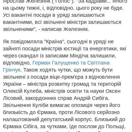
Ярослав Железняк ("Голос"). "За кадрами... нічого
на цьому тижні, і, відповідно, цього року не буде.
Усі вакантні посади в уряді залишаються
вакантними, всі звільнені міністри залишаються
звільненими", - написав Железняк.
Як повідомляла "Країна", сьогодні в уряді не
зайняті посади міністрів юстиції та енергетики, які
через скандал із записами Міндіча залишили,
відповідно,
Герман Галущенко та Світлана
Грінчук
. Також ходять чутки, що можуть бути
звільнені з посади віце-прем'єра з відновлення
України – міністра розвитку громад та територій
Олексій Кулеба, міністрів освіти та науки Оксен
Лісовий, закордонних справ Андрій Сибіга.
Звільнення Куліби вимагає опозиція через його
близькість до Єрмака, проти Лісового серйозно
налаштований депутатський корпус. Близький до
Єрмака Сібіга, за чутками, їде послом до Польщі,