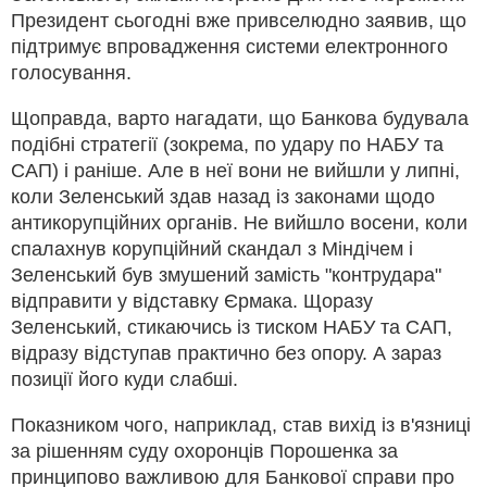
Президент сьогодні вже привселюдно заявив, що
підтримує впровадження системи електронного
голосування.
Щоправда, варто нагадати, що Банкова будувала
подібні стратегії (зокрема, по удару по НАБУ та
САП) і раніше. Але в неї вони не вийшли у липні,
коли Зеленський здав назад із законами щодо
антикорупційних органів. Не вийшло восени, коли
спалахнув корупційний скандал з Міндічем і
Зеленський був змушений замість "контрудара"
відправити у відставку Єрмака. Щоразу
Зеленський, стикаючись із тиском НАБУ та САП,
відразу відступав практично без опору. А зараз
позиції його куди слабші.
Показником чого, наприклад, став вихід із в'язниці
за рішенням суду охоронців Порошенка за
принципово важливою для Банкової справи про