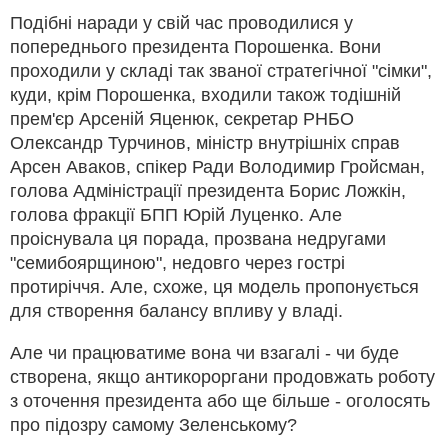
Подібні наради у свій час проводилися у
попереднього президента Порошенка. Вони
проходили у складі так званої стратегічної "сімки",
куди, крім Порошенка, входили також тодішній
прем'єр Арсеній Яценюк, секретар РНБО
Олександр Турчинов, міністр внутрішніх справ
Арсен Аваков, спікер Ради Володимир Гройсман,
голова Адміністрації президента Борис Ложкін,
голова фракції БПП Юрій Луценко. Але
проіснувала ця порада, прозвана недругами
"семибоярщиною", недовго через гострі
протиріччя. Але, схоже, ця модель пропонується
для створення балансу впливу у владі.
Але чи працюватиме вона чи взагалі - чи буде
створена, якщо антикороргани продовжать роботу
з оточення президента або ще більше - оголосять
про підозру самому Зеленському?