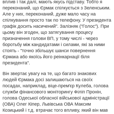
вплив і так далі, мають якусь підставу. Тобто я
переконаний, що Єрмак спілкується з Зеленським.
Але у них, переконаний, дуже мало часу на
спілкування просто так по телефону. У президента
графік досить насичений". Залізняк ("Голос"). При
цьому він згоден, що затягування процесу
призначення голови ВП, у тому числі - через
боротьбу між кандидатами і силами, які за ними
стоять - "точно збільшує шанси повернення
Єрмака або якоїсь його реінкарнації біля
президента".
Він звертає увагу на те, що багато знакових
людей Єрмака досі залишаються на своїх
посадах, наприклад, віце-прем'єр Кулеба, голова
служби фінансового моніторингу Філіп Пронін,
голова Одеської обласної військової адміністрації
(ОВА) Олег Кіпер, Львівська ОВА Максим
Козицький і т.д. втрачає того впливу, який він мав