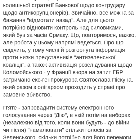
колишньої стратегії Банкової щодо контрудару
щодо антикорупціонерів). Звичайно, все можна за
бажання "відмотати назад". Але для цього
потрібно відновити контроль над силовиками,
який був за часів Єрмаку. Що, повторимося, важко,
але робота у цьому напрямі ведеться. Про що
свідчить, у тому числі й розгорнута інформація
проти низки представників "антизеленської
коаліції", а також активізація розслідування щодо
Коломойського - у Франції вчора на запит ГБР
затримано екс-генпрокурора Святослава Піскуна,
який разом з олігархом проходить у справі про
замовне вбивство.
П'яте - запровадити систему електронного
голосування через "Дію", в якій потім на виборах
(незалежно від того, коли вони будуть - до війни
чи після) "намалювати" стільки голосів за
Зеленського, скільки потрібно для його перемоги.