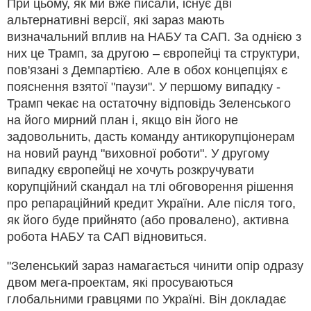
При цьому, як ми вже писали, існує дві
альтернативні версії, які зараз мають
визначальний вплив на НАБУ та САП. За однією з
них це Трамп, за другою – європейці та структури,
пов'язані з Демпартією. Але в обох концепціях є
пояснення взятої "паузи". У першому випадку -
Трамп чекає на остаточну відповідь Зеленського
на його мирний план і, якщо він його не
задовольнить, дасть команду антикорупціонерам
на новий раунд "виховної роботи". У другому
випадку європейці не хочуть розкручувати
корупційний скандал на тлі обговорення рішення
про репараційний кредит України. Але після того,
як його буде прийнято (або провалено), активна
робота НАБУ та САП відновиться.
"Зеленський зараз намагається чинити опір одразу
двом мега-проектам, які просуваються
глобальними гравцями по Україні. Він докладає