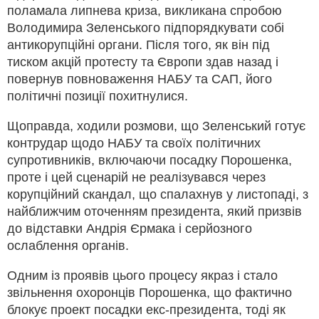
поламала липнева криза, викликана спробою
Володимира Зеленського підпорядкувати собі
антикорупційні органи. Після того, як він під
тиском акцій протесту та Європи здав назад і
повернув повноваження НАБУ та САП, його
політичні позиції похитнулися.
Щоправда, ходили розмови, що Зеленський готує
контрудар щодо НАБУ та своїх політичних
супротивників, включаючи посадку Порошенка,
проте і цей сценарій не реалізувався через
корупційний скандал, що спалахнув у листопаді, з
найближчим оточенням президента, який призвів
до відставки Андрія Єрмака і серйозного
ослаблення органів.
Одним із проявів цього процесу якраз і стало
звільнення охоронців Порошенка, що фактично
блокує проект посадки екс-президента, тоді як