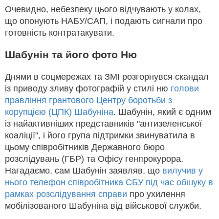
Очевидно, небезпеку цього відчувають у колах,
що опонують НАБУ/САП, і подають сигнали про
готовність контратакувати.
Шабунін та його фото Ню
Днями в соцмережах та ЗМІ розгорнувся скандал
із приводу зливу фотографій у стилі ню
голови
правління грантового Центру боротьби з
корупцією (ЦПК) Шабуніна
. Шабунін, який є одним
із найактивніших представників "антизеленської
коаліції", і його група підтримки звинуватила в
цьому співробітників Державного бюро
розслідувань (ГБР) та Офісу генпрокурора.
Нагадаємо, сам Шабунін заявляв, що
вилучив у
нього телефон співробітника СБУ під час обшуку в
рамках розслідування справи
про ухилення
мобілізованого Шабуніна від військової служби.