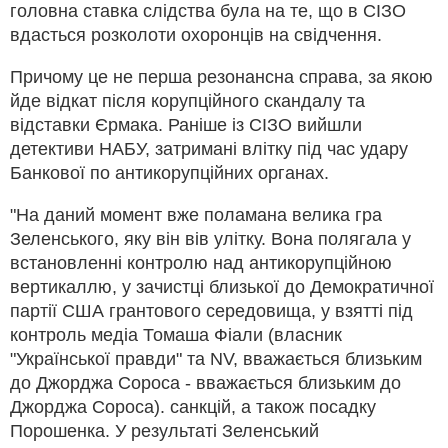
головна ставка слідства була на те, що в СІЗО
вдасться розколоти охоронців на свідчення.
Причому це не перша резонансна справа, за якою
йде відкат після корупційного скандалу та
відставки Єрмака. Раніше із СІЗО вийшли
детективи НАБУ, затримані влітку під час удару
Банкової по антикорупційних органах.
"На даний момент вже поламана велика гра
Зеленського, яку він вів улітку. Вона полягала у
встановленні контролю над антикорупційною
вертикаллю, у зачистці близької до Демократичної
партії США грантового середовища, у взятті під
контроль медіа Томаша Фіали (власник
"Української правди" та NV, вважається близьким
до Джорджа Сороса - вважається близьким до
Джорджа Сороса). санкцій, а також посадку
Порошенка. У результаті Зеленський