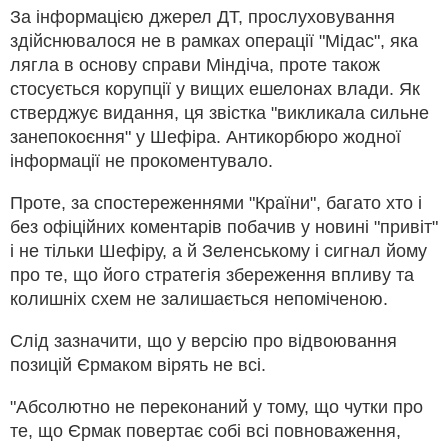
За інформацією джерел ДТ, прослуховування
здійснювалося не в рамках операції "Мідас", яка
лягла в основу справи Міндіча, проте також
стосується корупції у вищих ешелонах влади. Як
стверджує видання, ця звістка "викликала сильне
занепокоєння" у Шефіра. Антикорбюро жодної
інформації не прокоментувало.
Проте, за спостереженнями "Країни", багато хто і
без офіційних коментарів побачив у новині "привіт"
і не тільки Шефіру, а й Зеленському і сигнал йому
про те, що його стратегія збереження впливу та
колишніх схем не залишається непоміченою.
Слід зазначити, що у версію про відвоювання
позицій Єрмаком вірять не всі.
"Абсолютно не переконаний у тому, що чутки про
те, що Єрмак повертає собі всі повноваження,