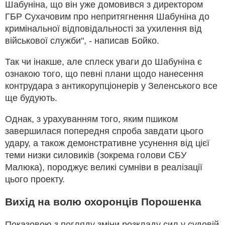
Шабуніна, що він уже домовився з директором
ГБР Сухачовим про непритягнення Шабуніна до
кримінальної відповідальності за ухилення від
військової служби", - написав Бойко.
Так чи інакше, але сплеск уваги до Шабуніна є
ознакою того, що певні плани щодо нанесення
контрудара з антикорупціонерів у Зеленського все
ще будують.
Однак, з урахуванням того, яким пшиком
завершилася попередня спроба завдати цього
удару, а також демонстративне усунення від цієї
теми низки силовиків (зокрема голови СБУ
Малюка), породжує великі сумніви в реалізації
цього проекту.
Вихід на волю охоронців Порошенка
Показовою з погляду зміни розкладу сил у судовій