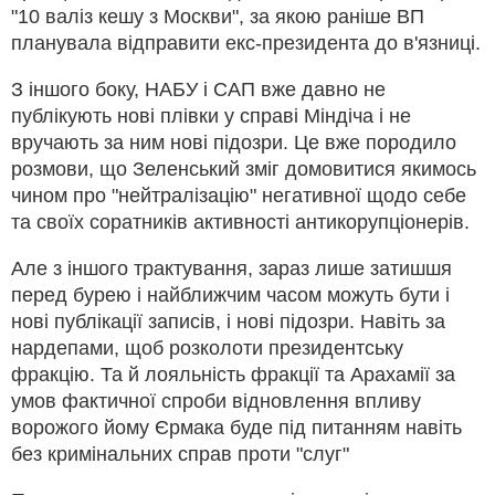
"10 валіз кешу з Москви", за якою раніше ВП
планувала відправити екс-президента до в'язниці.
З іншого боку, НАБУ і САП вже давно не
публікують нові плівки у справі Міндіча і не
вручають за ним нові підозри. Це вже породило
розмови, що Зеленський зміг домовитися якимось
чином про "нейтралізацію" негативної щодо себе
та своїх соратників активності антикорупціонерів.
Але з іншого трактування, зараз лише затишшя
перед бурею і найближчим часом можуть бути і
нові публікації записів, і нові підозри. Навіть за
нардепами, щоб розколоти президентську
фракцію. Та й лояльність фракції та Арахамії за
умов фактичної спроби відновлення впливу
ворожого йому Єрмака буде під питанням навіть
без кримінальних справ проти "слуг"