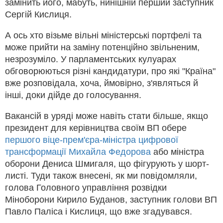
замінить його, мабуть, нинішній перший заступник
Сергій Кислиця.
А ось хто візьме вільні міністерські портфелі та
може прийти на заміну потенційно звільненим,
незрозуміло. У парламентських кулуарах
обговорюються різні кандидатури, про які "Країна"
вже розповідала, хоча, ймовірно, з'являться й
інші, доки дійде до голосування.
Вакансій в уряді може навіть стати більше, якщо
президент для керівництва своїм ВП обере
першого віце-прем'єра-міністра цифрової
трансформації Михайла Федорова
або міністра
оборони Дениса Шмигаля, що фігурують у шорт-
листі. Туди також внесені, як ми повідомляли,
голова Головного управління розвідки
Міноборони Кирило Буданов, заступник голови ВП
Павло Паліса і Кислиця, що вже згадувався.