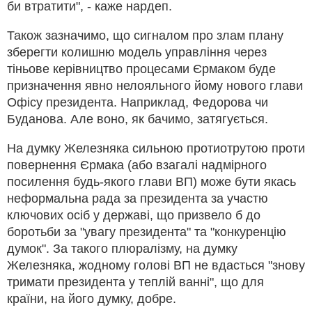
би втратити", - каже нардеп.
Також зазначимо, що сигналом про злам плану
зберегти колишню модель управління через
тіньове керівництво процесами Єрмаком буде
призначення явно нелояльного йому нового глави
Офісу президента. Наприклад, Федорова чи
Буданова. Але воно, як бачимо, затягується.
На думку Железняка сильною протиотрутою проти
повернення Єрмака (або взагалі надмірного
посилення будь-якого глави ВП) може бути якась
неформальна рада за президента за участю
ключових осіб у державі, що призвело б до
боротьби за "увагу президента" та "конкуренцію
думок". За такого плюралізму, на думку
Железняка, жодному голові ВП не вдасться "знову
тримати президента у теплій ванні", що для
країни, на його думку, добре.