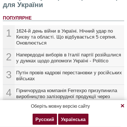
для України
ПОПУЛЯРНЕ
1
1624-й день війни в Україні. Нічний удар по
Києву та області. Що відбувається 5 серпня.
Оновлюється
2
Напередодні виборів в Італії партії розійшлися
у думках щодо допомоги Україні - Politico
3
Путін провів кадрові перестановки у російських
військах
4
Гірничорудна компанія Ferrexpo призупинила
виробництво залізорудної продукції через
Продовжуючи перегляд, ви погоджуєтесь з нашою
російські атаки
Оберіть мовну версію сайту
політикою конфіденційності
5
Трамп відмовився передавати Україні ракети
Русский
Українська
Згоден
Докладніше
для Patriot, пославшись на їхню нестачу через
конфлікт з Іраном - FT