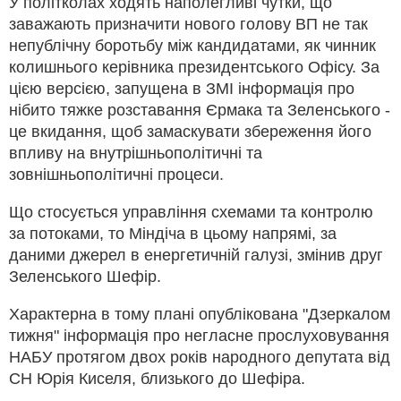
У політколах ходять наполегливі чутки, що
заважають призначити нового голову ВП не так
непублічну боротьбу між кандидатами, як чинник
колишнього керівника президентського Офісу. За
цією версією, запущена в ЗМІ інформація про
нібито тяжке розставання Єрмака та Зеленського -
це вкидання, щоб замаскувати збереження його
впливу на внутрішньополітичні та
зовнішньополітичні процеси.
Що стосується управління схемами та контролю
за потоками, то Міндіча в цьому напрямі, за
даними джерел в енергетичній галузі, змінив друг
Зеленського Шефір.
Характерна в тому плані опублікована "Дзеркалом
тижня" інформація про негласне прослуховування
НАБУ протягом двох років народного депутата від
СН Юрія Киселя, близького до Шефіра.