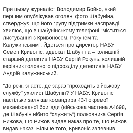
При цьому журналіст Володимир Бойко, який
першим опублікував оголені фото Шабуніна,
стверджує, що його групу підтримки насправді
хвилює, що в шабунінському телефоні "міститься
листування з Кривоносом, Рокунем та
Калужинським". Йдеться про директор НАБУ
Семен Кривоніс, адвокат Шабуніна – колишній
старший детектив НАБУ Сергій Рокунь, колишній
керівник головного підрозділу детективів НАБУ
Андрій Калужинський.
"До речі, знаєте, де зараз "проходить військову
службу" ухилист Шабунін? У НАБУ. Кривоніс
настільки залякав командира 43-ї окремої
механізованої бригади (військова частина А4698,
де Шабунін нібито "служить") полковника Сергія
Рижова, що Рижов видав наказ про те, що Рижов
видав наказ. Більше того, Кривоніс запевнив