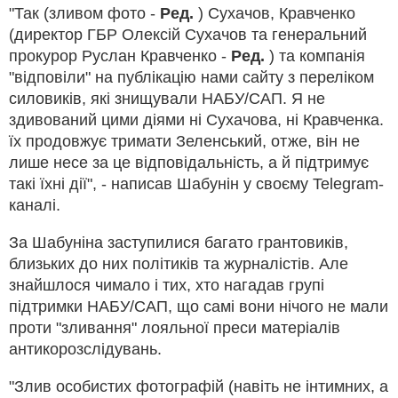
"Так (зливом фото -
Ред.
) Сухачов, Кравченко
(директор ГБР Олексій Сухачов та генеральний
прокурор Руслан Кравченко -
Ред.
) та компанія
"відповіли" на публікацію нами сайту з переліком
силовиків, які знищували НАБУ/САП. Я не
здивований цими діями ні Сухачова, ні Кравченка.
їх продовжує тримати Зеленський, отже, він не
лише несе за це відповідальність, а й підтримує
такі їхні дії", - написав Шабунін у своєму Telegram-
каналі.
За Шабуніна заступилися багато грантовиків,
близьких до них політиків та журналістів. Але
знайшлося чимало і тих, хто нагадав групі
підтримки НАБУ/САП, що самі вони нічого не мали
проти "зливання" лояльної преси матеріалів
антикорозслідувань.
"Злив особистих фотографій (навіть не інтимних, а