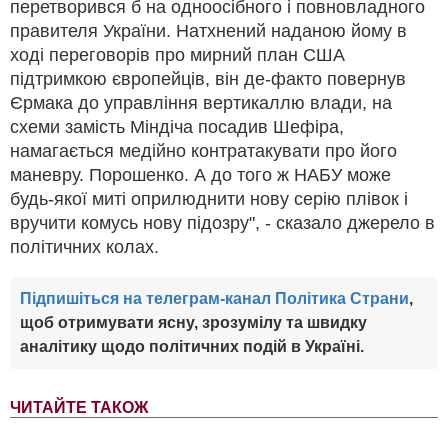
перетворився б на одноосібного і повновладного
правителя України. Натхнений наданою йому в
ході переговорів про мирний план США
підтримкою європейців, він де-факто повернув
Єрмака до управління вертикаллю влади, на
схеми замість Міндіча посадив Шефіра,
намагається медійно контратакувати про його
маневру. Порошенко. А до того ж НАБУ може
будь-якої миті оприлюднити нову серію плівок і
вручити комусь нову підозру", - сказало джерело в
політичних колах.
Підпишіться на телеграм-канал Політика Страни
,
щоб отримувати ясну, зрозумілу та швидку
аналітику щодо політичних подій в Україні.
ЧИТАЙТЕ ТАКОЖ