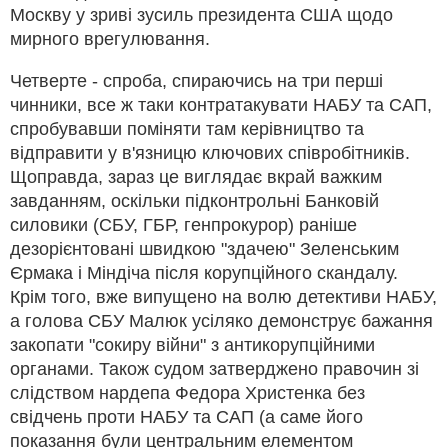
Москву у зриві зусиль президента США щодо
мирного врегулювання.
Четверте - спроба, спираючись на три перші
чинники, все ж таки контратакувати НАБУ та САП,
спробувавши поміняти там керівництво та
відправити у в'язницю ключових співробітників.
Щоправда, зараз це виглядає вкрай важким
завданням, оскільки підконтрольні Банковій
силовики (СБУ, ГБР, генпрокурор) раніше
дезорієнтовані швидкою "здачею" Зеленським
Єрмака і Міндіча після корупційного скандалу.
Крім того, вже випущено на волю детективи НАБУ,
а голова СБУ Малюк усіляко демонструє бажання
закопати "сокиру війни" з антикорупційними
органами. Також судом затверджено правочин зі
слідством нардепа Федора Христенка без
свідчень проти НАБУ та САП (а саме його
показання були центральним елементом