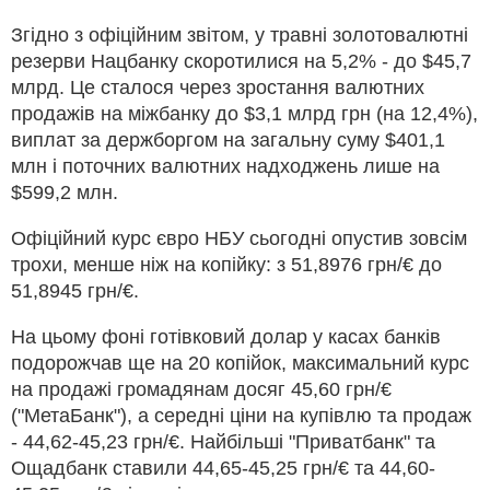
Згідно з офіційним звітом, у травні золотовалютні
резерви Нацбанку скоротилися на 5,2% - до $45,7
млрд. Це сталося через зростання валютних
продажів на міжбанку до $3,1 млрд грн (на 12,4%),
виплат за держборгом на загальну суму $401,1
млн і поточних валютних надходжень лише на
$599,2 млн.
Офіційний курс євро НБУ сьогодні опустив зовсім
трохи, менше ніж на копійку: з 51,8976 грн/€ до
51,8945 грн/€.
На цьому фоні готівковий долар у касах банків
подорожчав ще на 20 копійок, максимальний курс
на продажі громадянам досяг 45,60 грн/€
("МетаБанк"), а середні ціни на купівлю та продаж
- 44,62-45,23 грн/€. Найбільші "Приватбанк" та
Ощадбанк ставили 44,65-45,25 грн/€ та 44,60-