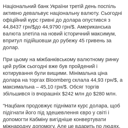
Національний банк України третій день поспіль
активно девальвує національну валюту. Сьогодні
офіційний курс гривні до долара опустився з
44,8437 грн/$до 44,9790 грн/$. Американська
валюта злетіла на новий історичний максимум,
впритул підійшовши до рубежу 45 гривень за
долар.
При цьому на міжбанківському валютному ринку
цей рубіж сьогодні вже був пройдений і
котирування були вищими. Мінімальна ціна
долара на торгах Bloomberg склала 44,93 грн/$, а
максимальна – 45,10 грн/$. Обсяг торгів
збільшився із вчорашніх $242 млн до $280 млн.
"Нацбанк продовжує піднімати курс долара, щоб
підігнати його під здешевлення євро у світі і
допомогти Кабміну вигідніше конвертувати
міжнародну допомогу. Але це вдарить по людях,