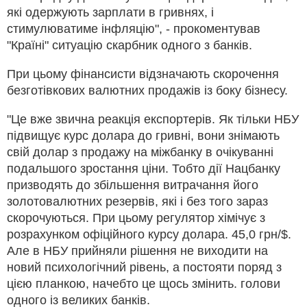
які одержують зарплати в гривнях, і
стимулюватиме інфляцію", - прокоментував
"Країні" ситуацію скарбник одного з банків.
При цьому фінансисти відзначають скорочення
безготівкових валютних продажів із боку бізнесу.
"Це вже звична реакція експортерів. Як тільки НБУ
підвищує курс долара до гривні, вони знімають
свій долар з продажу на міжбанку в очікуванні
подальшого зростання ціни. Тобто дії Нацбанку
призводять до збільшення витрачання його
золотовалютних резервів, які і без того зараз
скорочуються. При цьому регулятор хімічує з
розрахунком офіційного курсу долара. 45,0 грн/$.
Але в НБУ прийняли рішення не виходити на
новий психологічний рівень, а постояти поряд з
цією планкою, начебто це щось змінить. голови
одного із великих банків.