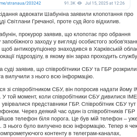
асідання адвокати Шабуніна заявили клопотання про
ді Світлани Гречаної, проте суд його відхилив.
абунін, прокурор заявив, що клопотає про обрання
запобіжного заходу у вигляді особистого зобов'язан
, щоб антикорупціонер знаходився в Харківській обла
окації підрозділу, в якому він зараз проходить службу
 суді заявив, що співробітники СБУ та ГБР розкрили
та вилучили з нього всю інформацію.
вся зі співробітником СБУ, він попросив надати йому 
 У той момент, коли співробітники СБУ дивилися IME
 увірвалися представники ГБР. Співробітник СБУ тут
лефоном. Через деякий час один із співробітників ГБР
айшов телефон біля порога.
Це був мій телефон – уж
.
З нього було вилучено всю інформацію.
Тепер я че
компрометуючого контенту в телеграм-каналах,