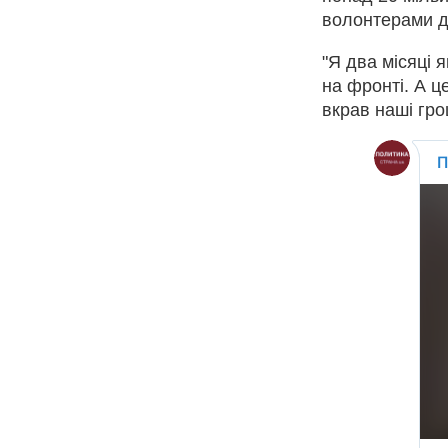
волонтерами д
"Я два місяці я
на фронті. А ц
вкрав наші грош