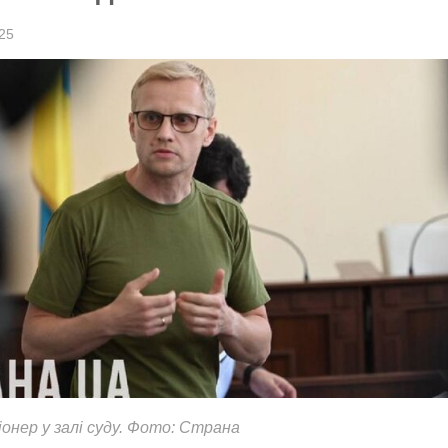
25
онер у залі суду. Фото: Страна