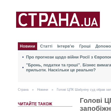
Новини
Статті
Інтерв'ю
Гроші
Допомо
Про прогнози щодо війни Росії з Європо
"Бронь, податки та гроші". Бізнес вимаг
прильоти. Наскільки це реально?
Страна
»
Новини
»
Голові ЦПК Шабуніну суд обрав зап
Голові Ц
ЧИТАЙТЕ ТАКОЖ
запобіжн