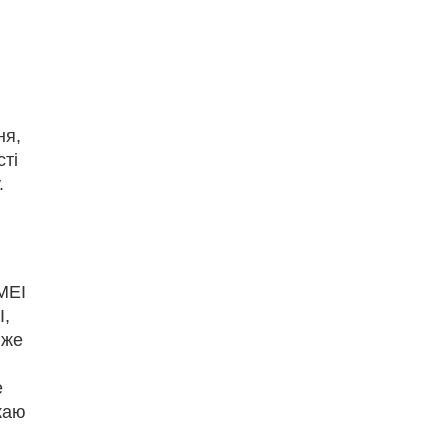
ня,
сті
.
IMEI
I,
 же
е
каю