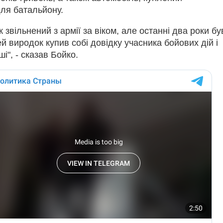
ля батальйону.
к звільнений з армії за віком, але останні два роки бу
ей виродок купив собі довідку учасника бойових дій і
і", - сказав Бойко.