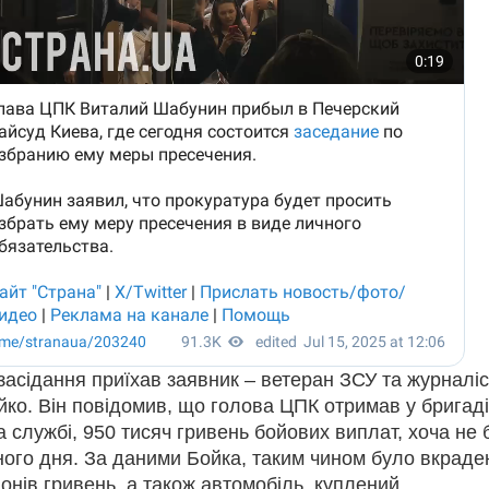
асідання приїхав заявник – ветеран ЗСУ та журналіс
ко. Він повідомив, що голова ЦПК отримав у бригаді
 службi, 950 тисяч гривень бойових виплат, хоча не 
ного дня. За даними Бойка, таким чином було вкраде
онів гривень, а також автомобіль, куплений