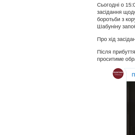
Сьогодні о 15:
засідання щод
боротьби з кор
Шабуніну запоб
Про хід засіда
Після прибуття
проситиме обр