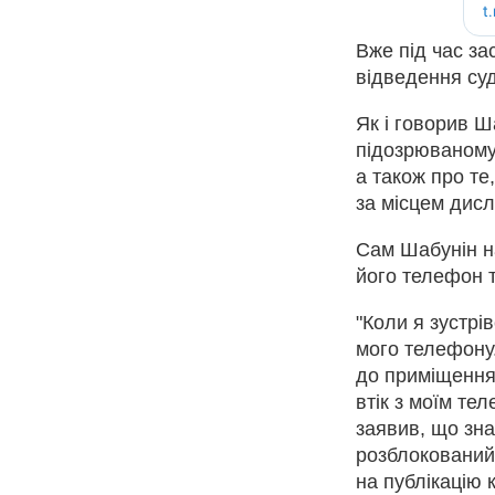
Вже під час з
відведення суд
Як і говорив Ш
підозрюваному 
а також про те
за місцем дисл
Сам Шабунін на
його телефон 
"Коли я зустрі
мого телефону.
до приміщення
втік з моїм те
заявив, що зн
розблокований
на публікацію 