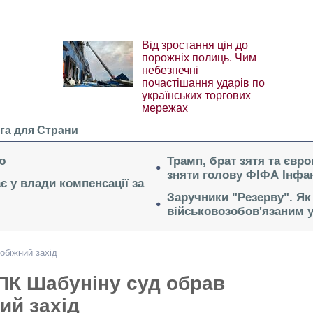
Від зростання цін до
порожніх полиць. Чим
небезпечні
почастішання ударів по
українських торгових
мережах
га для Страни
ю
Трамп, брат зятя та євр
зняти голову ФІФА Інфан
ає у влади компенсації за
Заручники "Резерву". Як
військовозобов'язаним 
обіжний захід
ПК Шабуніну суд обрав
ий захід