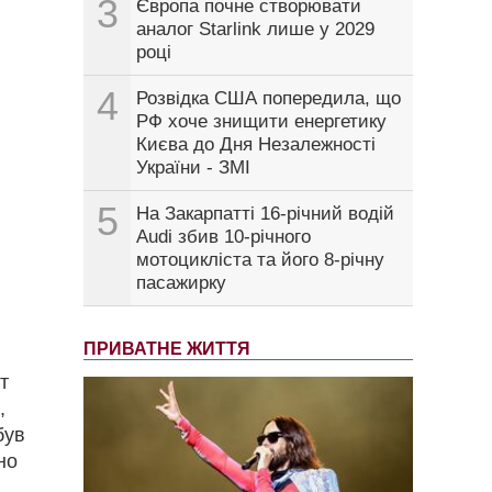
3
Європа почне створювати
аналог Starlink лише у 2029
році
4
Розвідка США попередила, що
РФ хоче знищити енергетику
Києва до Дня Незалежності
України - ЗМІ
5
На Закарпатті 16-річний водій
Audi збив 10-річного
мотоцикліста та його 8-річну
пасажирку
ПРИВАТНЕ ЖИТТЯ
т
,
був
но