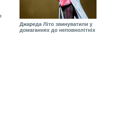
в
Джареда Літо звинуватили у
домаганнях до неповнолітніх