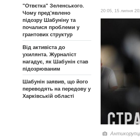
"Отвєтка" Зеленського.
20:05,
15 липня 20
Чому пред'явлено
підозру Шабуніну та
почалися проблеми у
грантових структур
Від активіста до
ухилянта. Журналіст
нагадує, як Шабунін став
підозрюваним
Шабунін заявив, що його
переводять на передову у
Харківській області
Антикорупці