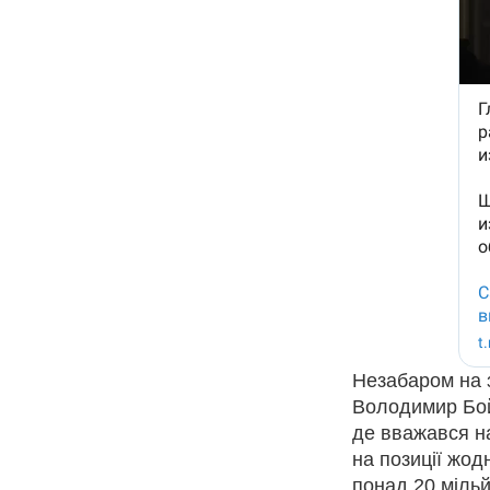
Незабаром на з
Володимир Бой
де вважався на
на позиції жод
понад 20 мільй