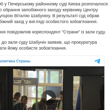
00 у Печерському районному суді Києва розпочалося
о обрання запобіжного заходу керівнику Центру
упцією Віталію Шабуніну. В результаті суд обрав
іжний захід у вигляді особистого зобов'язання.
ння повідомляв кореспондент "Страни" із зали суду.
 до зали суду Шабунін заявив, що прокуратура
ати йому особисте зобов'язання.