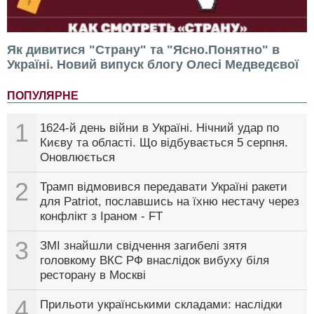
Як дивитися "Страну" та "Ясно.Понятно" в
Україні. Новий випуск блогу Олесі Медведєвої
ПОПУЛЯРНЕ
1
1624-й день війни в Україні. Нічний удар по
Києву та області. Що відбувається 5 серпня.
Оновлюється
2
Трамп відмовився передавати Україні ракети
для Patriot, пославшись на їхню нестачу через
конфлікт з Іраном - FT
3
ЗМІ знайшли свідчення загибелі зятя
головкому ВКС РФ внаслідок вибуху біля
ресторану в Москві
4
Прильоти українськими складами: наслідки