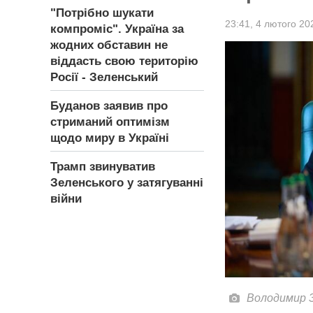
"Потрібно шукати
23:41,
4 лютого 20
компроміс". Україна за
жодних обставин не
віддасть свою територію
Росії - Зеленський
Буданов заявив про
стриманий оптимізм
щодо миру в Україні
Трамп звинуватив
Зеленського у затягуванні
війни
Володимир Зе