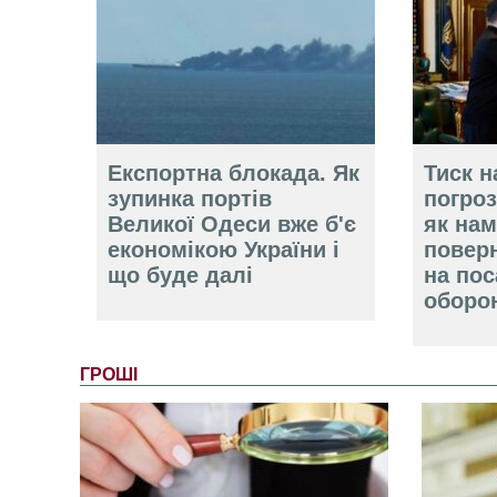
Експортна блокада. Як
Тиск н
зупинка портів
погроз
Великої Одеси вже б'є
як нам
економікою України і
повер
що буде далі
на пос
оборо
ГРОШІ