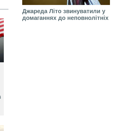
Джареда Літо звинуватили у
домаганнях до неповнолітніх
в