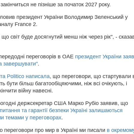
 закінчиться не пізніше за початок 2027 року.
словив президент України Володимир Зеленський у
аналу France 2.
 що світ буде досягнутий менш ніж через рік", - сказа
передодні переговорів в ОАЕ
президент України заяв
а завершувати"
.
та Politico написала
, що переговори, що стартували 
ть бути більш багатообіцяючими, ніж всі очікують, і
інчити війну навесні.
сьогодні держсекретар США Марко Рубіо заявив, що
питання та гарантії безпеки Україні залишаються
и темами у переговорах
.
о переговори про мир в Україні ми писали
в окремом