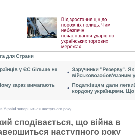
Від зростання цін до
порожніх полиць. Чим
небезпечні
почастішання ударів по
українських торгових
мережах
га для Страни
раїнців у ЄС більше не
Заручники "Резерву". Як
військовозобов'язаним 
 Чому зараз вимагають
Податківцям дали легкий
кордону українцями. Що 
в Україні завершиться наступного року
ий сподівається, що війна в
завершиться наступного року