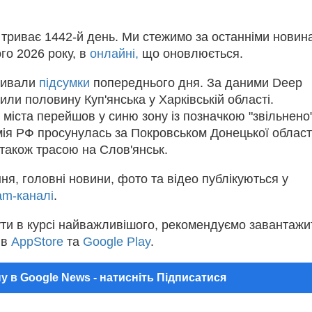
і триває 1442-й день. Ми стежимо за останніми новин
го 2026 року, в
онлайні,
що оновлюється.
бивали
підсумки
попереднього дня. За даними Deep
били половину Куп'янська у Харківській області.
 міста перейшов у синю зону із позначкою "звільнено"
ія РФ просунулась за Покровськом Донецької област
 також трасою на Слов'янськ.
ня, головні новини, фото та відео публікуються у
am-каналі
.
ти в курсі найважливішого, рекомендуємо завантажи
 в
AppStore
та
Google Play
.
у в Google News - натисніть Підписатися