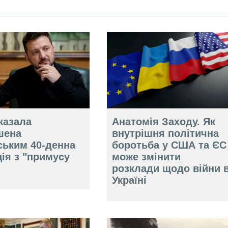
казала
Анатомія Заходу. Як
шена
внутрішня політична
ським 40-денна
боротьба у США та ЄС
ія з "примусу
може змінити
розклади щодо війни 
Україні