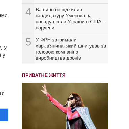
4
Вашингтон відхилив
ами
кандидатуру Умерова на
посаду посла України в США –
нардепи
5
У ФРН затримали
харків'янина, який шпигував за
. У
головою компанії з
і у
виробництва дронів
ПРИВАТНЕ ЖИТТЯ
ти