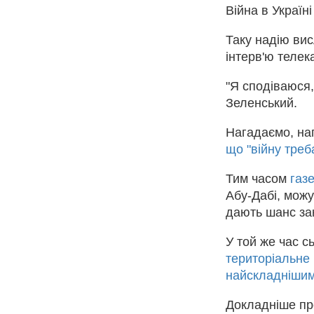
Війна в Україні
Таку надію ви
інтерв'ю телек
"Я сподіваюся,
Зеленський.
Нагадаємо, на
що "війну треб
Тим часом
газе
Абу-Дабі, можу
дають шанс зак
У той же час 
територіальне 
найскладнішим
Докладніше пр