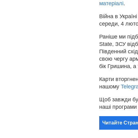
матеріалі
.
Війна в Україн
середи, 4 люто
Раніше ми під
State, ЗСУ від
Південний схід
свою чергу арм
бік Гришина, а
Карти вторгнен
нашому
Telegr
Щоб завжди бу
наші програми
Читайте Стран