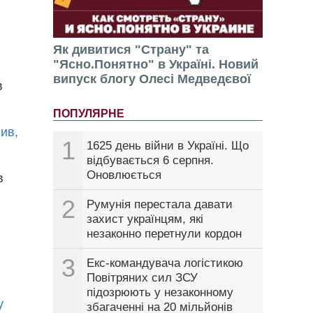
Як дивитися "Страну" та
"Ясно.Понятно" в Україні. Новий
випуск блогу Олесі Медведєвої
в
ПОПУЛЯРНЕ
ив,
1
1625 день війни в Україні. Що
відбувається 6 серпня.
Оновлюється
в
2
Румунія перестала давати
захист українцям, які
незаконно перетнули кордон
3
Екс-командувача логістикою
Повітряних сил ЗСУ
підозрюють у незаконному
у
збагаченні на 20 мільйонів