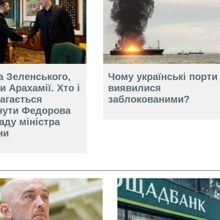
а Зеленського,
Чому українські порти
и Арахамії. Хто і
виявилися
агається
заблокованими?
нути Федорова
аду міністра
ни