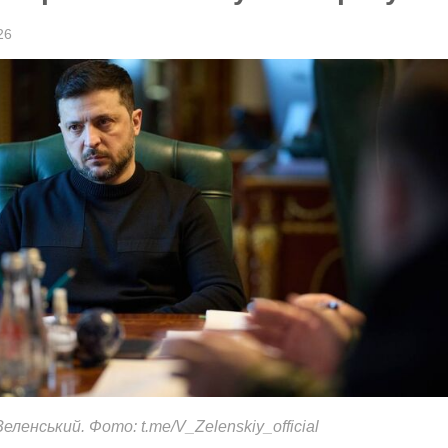
26
ленський. Фото: t.me/V_Zelenskiy_official