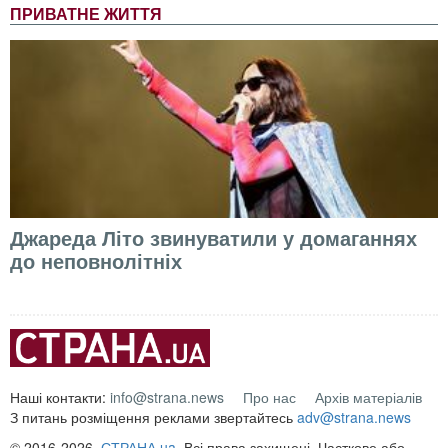
ПРИВАТНЕ ЖИТТЯ
Джареда Літо звинуватили у домаганнях
до неповнолітніх
Наші контакти:
info@strana.news
Про нас
Архів матеріалів
З питань розміщення реклами звертайтесь
adv@strana.news
© 2016-2026,
СТРАНА.ua
. Всі права захищені. Часткове або