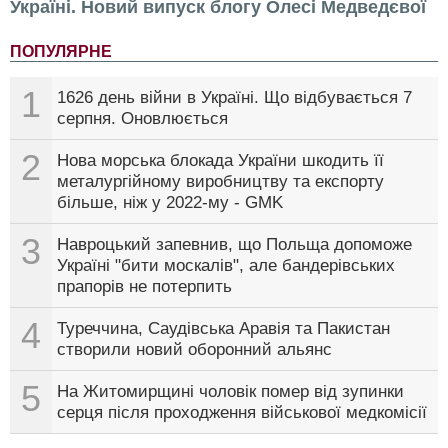
Україні. Новий випуск блогу Олесі Медведєвої
ПОПУЛЯРНЕ
1
1626 день війни в Україні. Що відбувається 7
серпня. Оновлюється
2
Нова морська блокада України шкодить її
металургійному виробництву та експорту
більше, ніж у 2022-му - GMK
3
Навроцький запевнив, що Польща допоможе
Україні "бити москалів", але бандерівських
прапорів не потерпить
4
Туреччина, Саудівська Аравія та Пакистан
створили новий оборонний альянс
5
На Житомирщині чоловік помер від зупинки
серця після проходження військової медкомісії