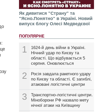
Як дивитися "Страну" та
"Ясно.Понятно" в Україні. Новий
випуск блогу Олесі Медведєвої
до
ПОПУЛЯРНЕ
в:
1
1624-й день війни в Україні.
 це
Нічний удар по Києву та
и
області. Що відбувається 5
серпня. Оновлюється
озу
2
Росія завдала ракетного удару
по Києву та області. Є загиблі,
атаковані логістичні центри
3
Транспортно-логістичні центри.
Міноборони РФ назвало мету
нічної атаки на Київщину