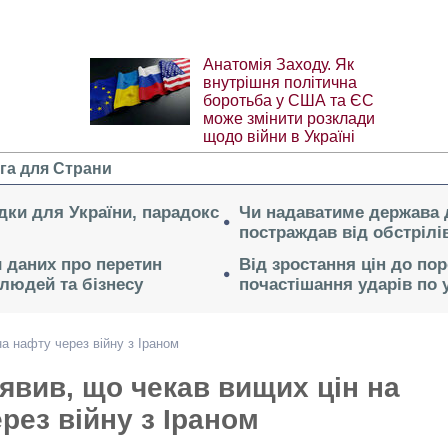
Анатомія Заходу. Як
внутрішня політична
боротьба у США та ЄС
може змінити розклади
щодо війни в Україні
га для Страни
дки для України, парадокс
Чи надаватиме держава д
постраждав від обстрілі
 даних про перетин
Від зростання цін до по
людей та бізнесу
почастішання ударів по 
а нафту через війну з Іраном
явив, що чекав вищих цін на
рез війну з Іраном