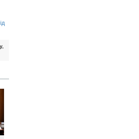
ід
у,