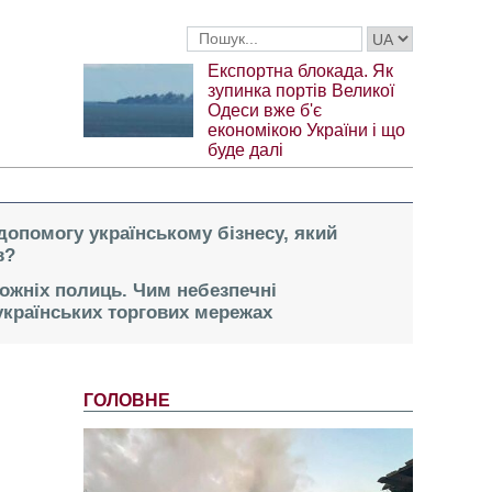
Експортна блокада. Як
зупинка портів Великої
Одеси вже б'є
економікою України і що
буде далі
опомогу українському бізнесу, який
в?
рожніх полиць. Чим небезпечні
українських торгових мережах
ГОЛОВНЕ