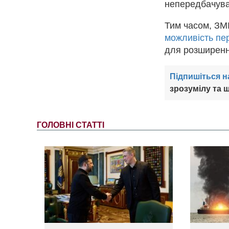
непередбачув
Тим часом, ЗМ
можливість пе
для розширення
Підпишіться н
зрозумілу та ш
ГОЛОВНІ СТАТТІ