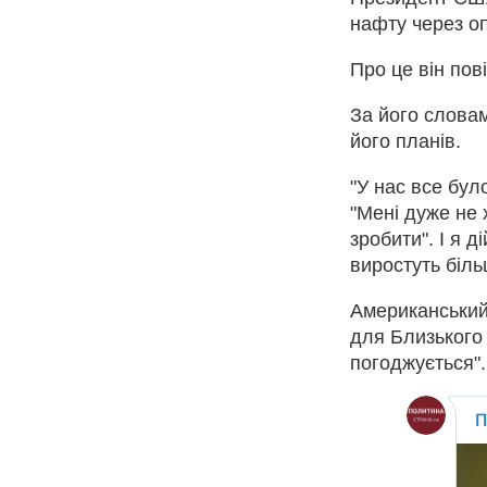
нафту через оп
Про це він пов
За його словам
його планів.
"У нас все було
"Мені дуже не 
зробити". І я 
виростуть біль
Американський 
для Близького 
погоджується".