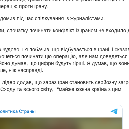
ерацію проти Ірану.
ідомив під час спілкування із журналістами.
и, спочатку починати конфлікт із Іраном не входило 
 чудово. І я побачив, що відбувається в Ірані, і сказа
хочеться починати цю операцію, але нам доведеться
дійсно думав, що цифри будуть гірші. Я думав, що вон
ше, ніж насправді.
лідер додав, що зараз Іран становить серйозну загр
Сходу та всього світу, і "майже кожна країна з цим