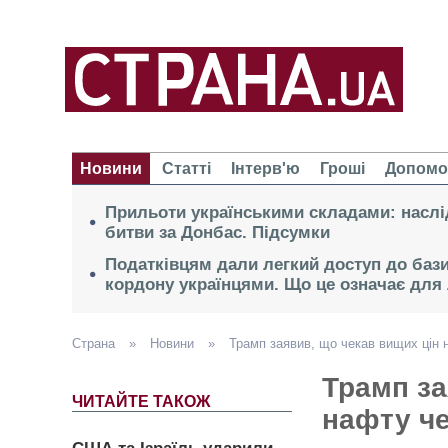
Новини
Статті
Інтерв'ю
Гроші
Допомо
Прильоти українськими складами: наслі
битви за Донбас. Підсумки
Податківцям дали легкий доступ до бази
кордону українцями. Що це означає для 
Страна
»
Новини
»
Трамп заявив, що чекав вищих цін н
Трамп за
ЧИТАЙТЕ ТАКОЖ
нафту че