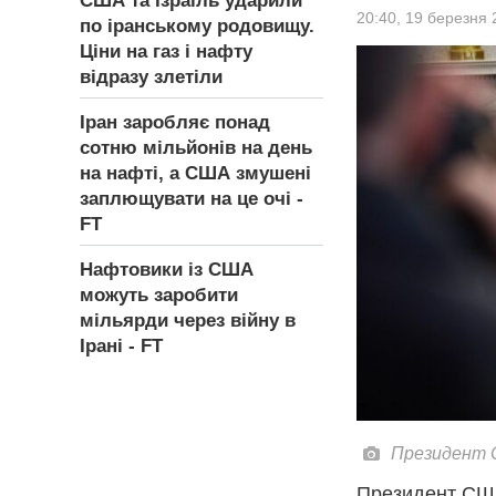
США та Ізраїль ударили
20:40,
19 березня 
по іранському родовищу.
Ціни на газ і нафту
відразу злетіли
Іран заробляє понад
сотню мільйонів на день
на нафті, а США змушені
заплющувати на це очі -
FT
Нафтовики із США
можуть заробити
мільярди через війну в
Ірані - FT
Президент С
Президент США