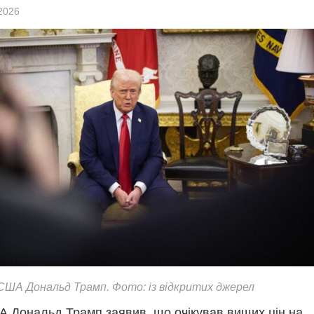
2026
ША Дональд Трамп. Фото: із відкритих джерел
 Дональд Трамп заявив, що очікував вищих цін на