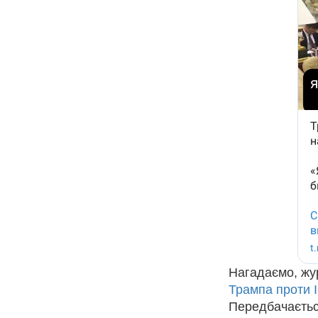
Нагадаємо, жу
Трампа проти І
Передбачаєтьс