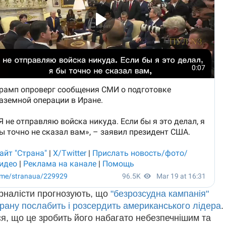
рналісти прогнозують, що
"безрозсудна кампанія"
рану послабить і розсердить американського лідера
.
я, що це зробить його набагато небезпечнішим та