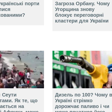
країнські порти
Загроза Орбану. Чому
лися
Угорщина знову
кованими?
блокує переговорні
кластери для України
 Сеути
Дизель по 100? Чому 
тами. Як те, що
Україні стрімко
ається на
дорожчає паливо і чи
чі Африки, може
може початися його