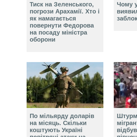
Тиск на Зеленського,
Чому у
погрози Арахамії. Хто і
вияви
як намагається
забло
повернути Федорова
на посаду міністра
оборони
По мільярду доларів
Штурм
на місяць. Скільки
мігран
коштують Україні
відбув
повітряні атаки на
півно