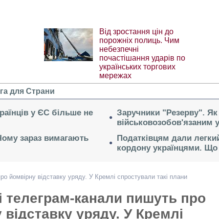
Від зростання цін до
порожніх полиць. Чим
небезпечні
почастішання ударів по
українських торгових
мережах
га для Страни
раїнців у ЄС більше не
Заручники "Резерву". Як
військовозобов'язаним 
 Чому зараз вимагають
Податківцям дали легкий
кордону українцями. Що 
ро йомвірну відставку уряду. У Кремлі спростували такі плани
і телеграм-канали пишуть про
 відставку уряду. У Кремлі