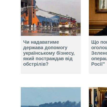
Чи надаватиме
Що по
держава допомогу
оголо
українському бізнесу,
Зелен
який постраждав від
операц
обстрілів?
Росії"