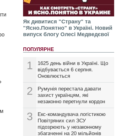
ити
Як дивитися "Страну" та
.
"Ясно.Понятно" в Україні. Новий
випуск блогу Олесі Медведєвої
ро
ПОПУЛЯРНЕ
1
1625 день війни в Україні. Що
відбувається 6 серпня.
Оновлюється
Ф
2
Румунія перестала давати
захист українцям, які
незаконно перетнули кордон
ам
3
Екс-командувача логістикою
Повітряних сил ЗСУ
підозрюють у незаконному
збагаченні на 20 мільйонів