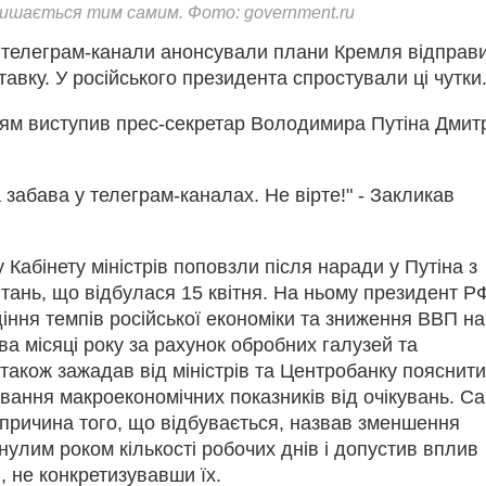
ишається тим самим. Фото: government.ru
кі телеграм-канали анонсували плани Кремля відправ
тавку. У російського президента спростували ці чутки
ням виступив прес-секретар Володимира Путіна Дмит
 забава у телеграм-каналах. Не вірте!" - Закликав
у Кабінету міністрів поповзли після наради у Путіна з
тань, що відбулася 15 квітня. На ньому президент Р
іння темпів російської економіки та зниження ВВП на
ва місяці року за рахунок обробних галузей та
 також зажадав від міністрів та Центробанку пояснити
вання макроекономічних показників від очікувань. С
 причина того, що відбувається, назвав зменшення
нулим роком кількості робочих днів і допустив вплив
, не конкретизувавши їх.