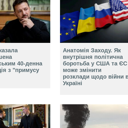
казала
Анатомія Заходу. Як
шена
внутрішня політична
ським 40-денна
боротьба у США та ЄС
ія з "примусу
може змінити
розклади щодо війни 
Україні