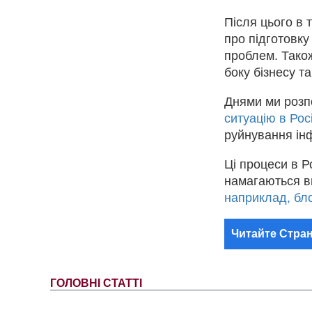
Після цього в
про підготовку
проблем. Також
боку бізнесу т
Днями ми розп
ситуацію в Росі
руйнування інф
Ці процеси в Ро
намагаються ви
наприклад, бл
Читайте Стран
ГОЛОВНІ СТАТТІ