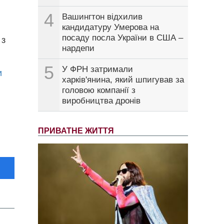
4
Вашингтон відхилив
кандидатуру Умерова на
посаду посла України в США –
 з
нардепи
5
У ФРН затримали
и
харків'янина, який шпигував за
головою компанії з
виробництва дронів
ПРИВАТНЕ ЖИТТЯ