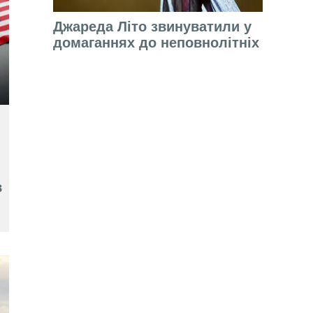
Джареда Літо звинуватили у
домаганнях до неповнолітніх
в