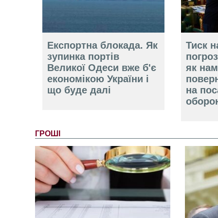
Експортна блокада. Як
Тиск н
зупинка портів
погроз
Великої Одеси вже б'є
як нам
економікою України і
повер
що буде далі
на пос
оборо
ГРОШІ