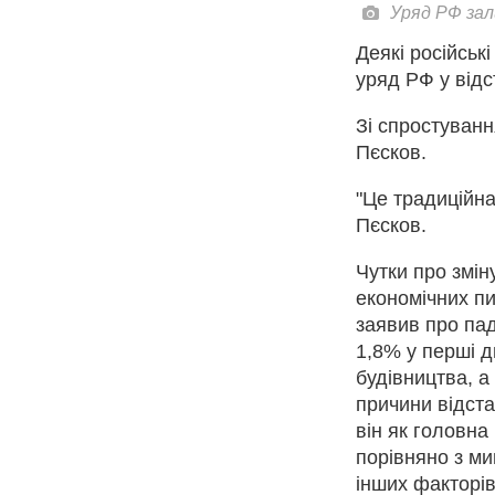
Уряд РФ зал
Деякі російсь
уряд РФ у відс
Зі спростуван
Пєсков.
"Це традиційна
Пєсков.
Чутки про змін
економічних пи
заявив про пад
1,8% у перші д
будівництва, а
причини відста
він як головна
порівняно з ми
інших факторів