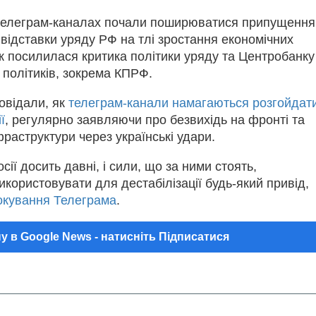
 телеграм-каналах почали поширюватися припущення
 відставки уряду РФ на тлі зростання економічних
 посилилася критика політики уряду та Центробанку
а політиків, зокрема КПРФ.
овідали, як
телеграм-канали намагаються розгойдат
ї
, регулярно заявляючи про безвихідь на фронті та
раструктури через українські удари.
сії досить давні, і сили, що за ними стоять,
користовувати для дестабілізації будь-який привід,
окування Телеграма
.
у в Google News - натисніть Підписатися