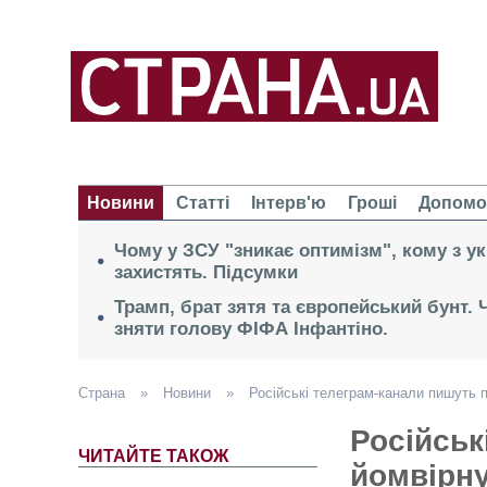
Новини
Статті
Інтерв'ю
Гроші
Допомо
Чому у ЗСУ "зникає оптимізм", кому з ук
захистять. Підсумки
Трамп, брат зятя та європейський бунт.
зняти голову ФІФА Інфантіно.
Страна
»
Новини
»
Російські телеграм-канали пишуть п
Російськ
ЧИТАЙТЕ ТАКОЖ
йомвірну