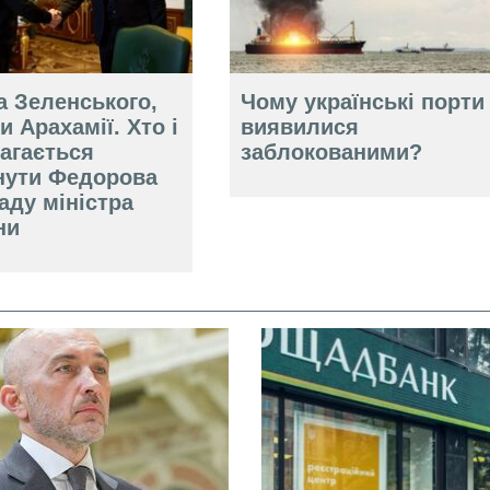
а Зеленського,
Чому українські порти
и Арахамії. Хто і
виявилися
агається
заблокованими?
нути Федорова
аду міністра
ни