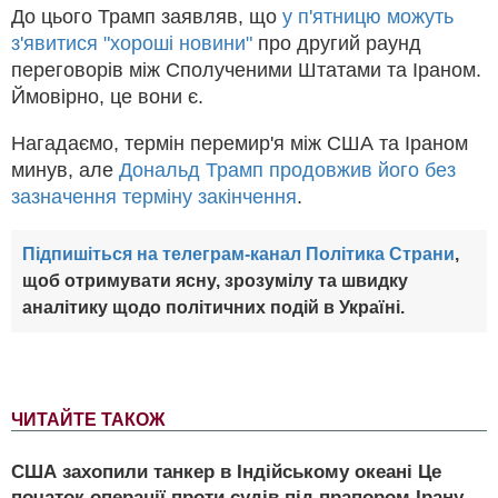
До цього Трамп заявляв, що
у п'ятницю можуть
з'явитися "хороші новини"
про другий раунд
переговорів між Сполученими Штатами та Іраном.
Ймовірно, це вони є.
Нагадаємо, термін перемир'я між США та Іраном
минув, але
Дональд Трамп продовжив його без
зазначення терміну закінчення
.
Підпишіться на телеграм-канал Політика Страни
,
щоб отримувати ясну, зрозумілу та швидку
аналітику щодо політичних подій в Україні.
ЧИТАЙТЕ ТАКОЖ
США захопили танкер в Індійському океані Це
початок операції проти судів під прапором Ірану -