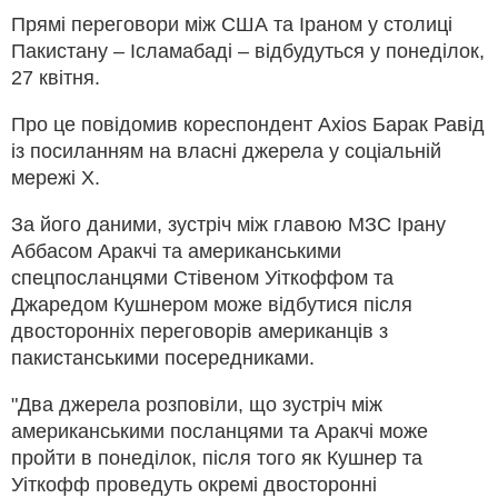
Прямі переговори між США та Іраном у столиці
Пакистану – Ісламабаді – відбудуться у понеділок,
27 квітня.
Про це повідомив кореспондент Axios Барак Равід
із посиланням на власні джерела у соціальній
мережі Х.
За його даними, зустріч між главою МЗС Ірану
Аббасом Аракчі та американськими
спецпосланцями Стівеном Уіткоффом та
Джаредом Кушнером може відбутися після
двосторонніх переговорів американців з
пакистанськими посередниками.
"Два джерела розповіли, що зустріч між
американськими посланцями та Аракчі може
пройти в понеділок, після того як Кушнер та
Уіткофф проведуть окремі двосторонні