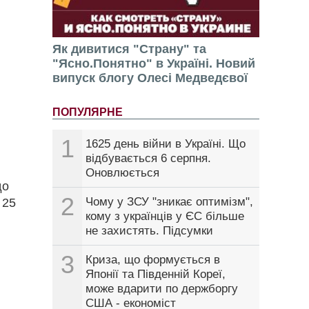
Як дивитися "Страну" та
"Ясно.Понятно" в Україні. Новий
випуск блогу Олесі Медведєвої
ПОПУЛЯРНЕ
1
1625 день війни в Україні. Що
відбувається 6 серпня.
Оновлюється
до
2
Чому у ЗСУ "зникає оптимізм",
 25
кому з українців у ЄС більше
не захистять. Підсумки
3
Криза, що формується в
Японії та Південній Кореї,
може вдарити по держборгу
США - економіст