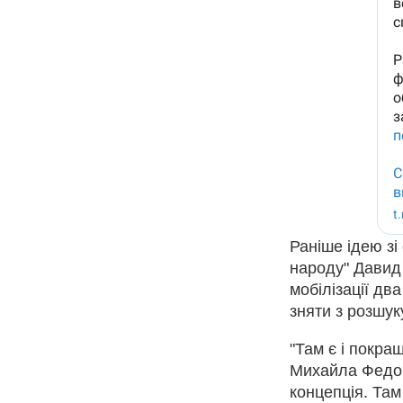
Раніше ідею зі
народу" Давид
мобілізації дв
зняти з розшуку
"Там є і покра
Михайла Федо
концепція. Там