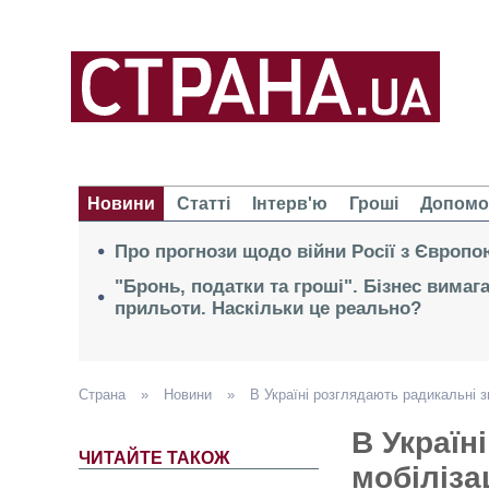
Новини
Статті
Інтерв'ю
Гроші
Допомо
Про прогнози щодо війни Росії з Європо
"Бронь, податки та гроші". Бізнес вимаг
прильоти. Наскільки це реально?
Страна
»
Новини
»
В Україні розглядають радикальні з
В Україн
ЧИТАЙТЕ ТАКОЖ
мобіліза