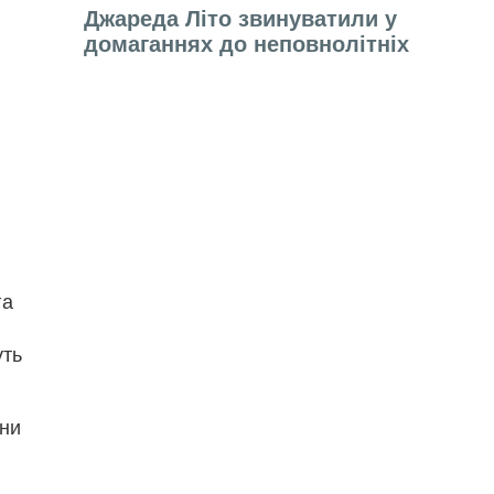
Джареда Літо звинуватили у
домаганнях до неповнолітніх
га
уть
они