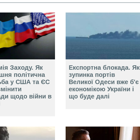
ія Заходу. Як
Експортна блокада. Як
ішня політична
зупинка портів
ьба у США та ЄС
Великої Одеси вже б'є
змінити
економікою України і
ади щодо війни в
що буде далі
і