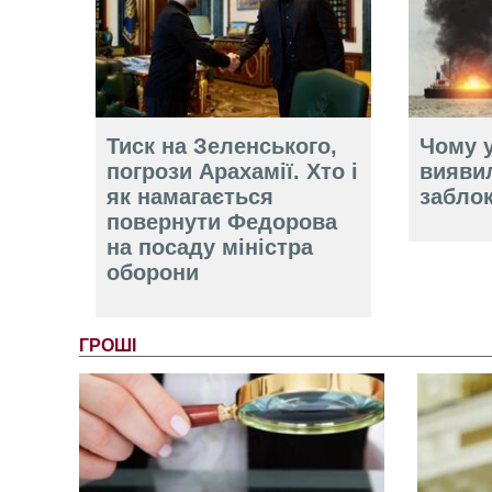
Тиск на Зеленського,
Чому у
погрози Арахамії. Хто і
вияви
як намагається
забло
повернути Федорова
на посаду міністра
оборони
ГРОШІ