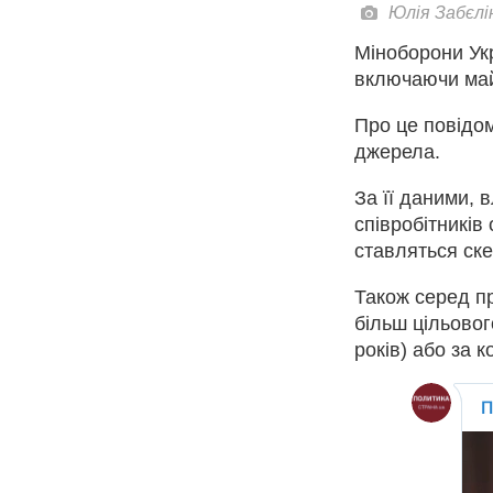
Юлія Забєлі
Міноборони Укр
включаючи май
Про це повідо
джерела.
За її даними, 
співробітників
ставляться ске
Також серед пр
більш цільовог
років) або за 