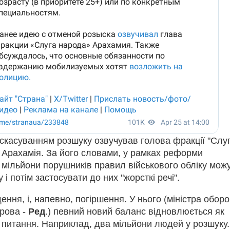
 скасуванням розшуку озвучував голова фракції "Слу
 Арахамія. За його словами, у рамках реформи
а мільйони порушників правил військового обліку мож
 і потім застосувати до них "жорсткі речі".
щення, і, напевно, погіршення. У нього (міністра обор
рова -
Ред
.) певний новий баланс відновлюється як
 питання. Наприклад, два мільйони людей у розшуку.