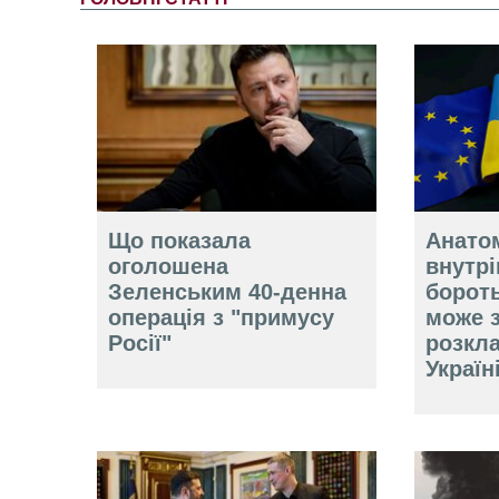
Що показала
Анатом
оголошена
внутр
Зеленським 40-денна
борот
операція з "примусу
може 
Росії"
розкл
Україн