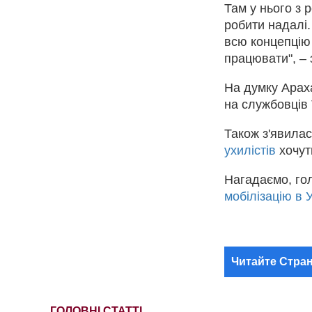
Там у нього з 
робити надалі.
всю концепцію 
працювати", – 
На думку Араха
на службовців
Також з'явила
ухилістів
хочут
Нагадаємо, го
мобілізацію в 
Читайте Стран
ГОЛОВНІ СТАТТІ