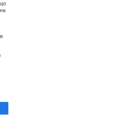
 що
 на
ів
я