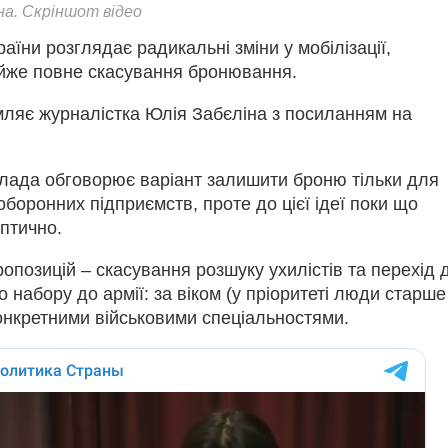
на. Скріншот відео
аїни розглядає радикальні зміни у мобілізації,
же повне скасування бронювання.
мляє журналістка Юлія Забєліна з посиланням на
влада обговорює варіант залишити броню тільки для
 оборонних підприємств, проте до цієї ідеї поки що
птично.
опозицій – скасування розшуку ухилістів та перехід 
о набору до армії: за віком (у пріоритеті люди старше
конкретними військовими спеціальностями.