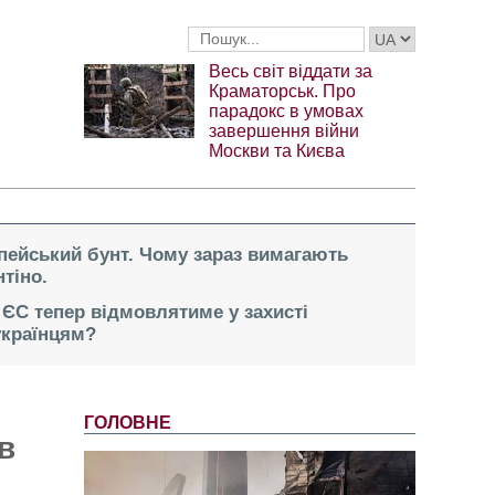
Весь світ віддати за
Краматорськ. Про
парадокс в умовах
завершення війни
Москви та Києва
опейський бунт. Чому зараз вимагають
тіно.
 ЄС тепер відмовлятиме у захисті
українцям?
ГОЛОВНЕ
в