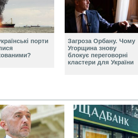
країнські порти
Загроза Орбану. Чому
лися
Угорщина знову
кованими?
блокує переговорні
кластери для України