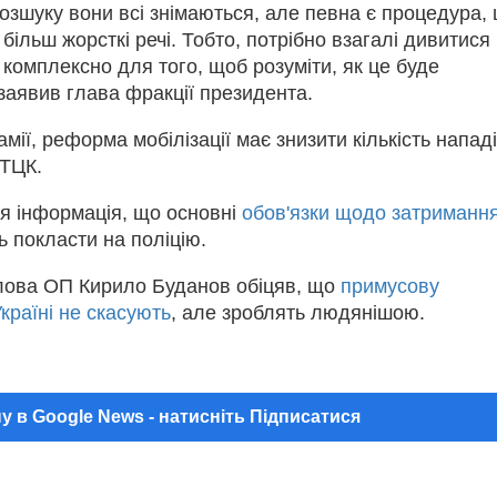
розшуку вони всі знімаються, але певна є процедура,
 більш жорсткі речі. Тобто, потрібно взагалі дивитися
комплексно для того, щоб розуміти, як це буде
заявив глава фракції президента.
мії, реформа мобілізації має знизити кількість напад
 ТЦК.
ся інформація, що основні
обов'язки щодо затриманн
ь покласти на поліцію.
лова ОП Кирило Буданов обіцяв, що
примусову
Україні не скасують
, але зроблять людянішою.
у в Google News - натисніть Підписатися