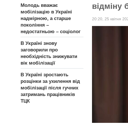
відміну 
Молодь вважає
мобілізацію в Україні
надмірною, а старше
20:20,
25 квітня 20
покоління –
недостатньою – соціолог
В Україні знову
заговорили про
необхідність знижувати
вік мобілізації
В Україні зростають
розцінки за ухилення від
мобілізації після гучних
затримань працівників
ТЦК