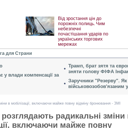
Від зростання цін до
порожніх полиць. Чим
небезпечні
почастішання ударів по
українських торгових
мережах
га для Страни
ю
Трамп, брат зятя та євр
зняти голову ФІФА Інфан
ає у влади компенсації за
Заручники "Резерву". Як
військовозобов'язаним 
міни в мобілізації, включаючи майже повну відміну бронювання - ЗМІ
і розглядають радикальні зміни 
ції, включаючи майже повну