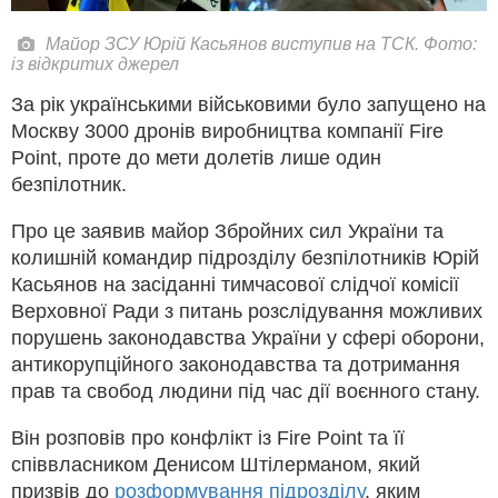
Майор ЗСУ Юрій Касьянов виступив на ТСК. Фото:
із відкритих джерел
За рік українськими військовими було запущено на
Москву 3000 дронів виробництва компанії Fire
Point, проте до мети долетів лише один
безпілотник.
Про це заявив майор Збройних сил України та
колишній командир підрозділу безпілотників Юрій
Касьянов на засіданні тимчасової слідчої комісії
Верховної Ради з питань розслідування можливих
порушень законодавства України у сфері оборони,
антикорупційного законодавства та дотримання
прав та свобод людини під час дії воєнного стану.
Він розповів про конфлікт із Fire Point та її
співвласником Денисом Штілерманом, який
призвів до
розформування підрозділу
, яким