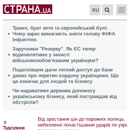
RU
Трамп, брат зятя та європейський бунт.
Чому зараз вимагають зняти голову ФІФА
Інфантіно.
Заручники "Резерву". Як ЄС тепер
відмовлятиме у захисті
військовозобов'язаним українцям?
Податківцям дали легкий доступ до бази
даних про перетин кордону українцями. Що
це означає для людей та бізнесу
Чи надаватиме держава допомогу
українському бізнесу, який постраждав від
обстрілів?
Від зростання цін до порожніх полиць. Чим
небезпечні почастішання ударів по українських