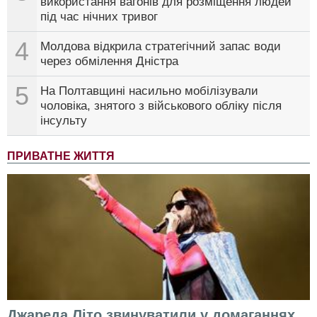
використання вагонів для розміщення людей
під час нічних тривог
4
Молдова відкрила стратегічний запас води
через обмілення Дністра
5
На Полтавщині насильно мобілізували
чоловіка, знятого з військового обліку після
інсульту
ПРИВАТНЕ ЖИТТЯ
Джареда Літо звинуватили у домаганнях