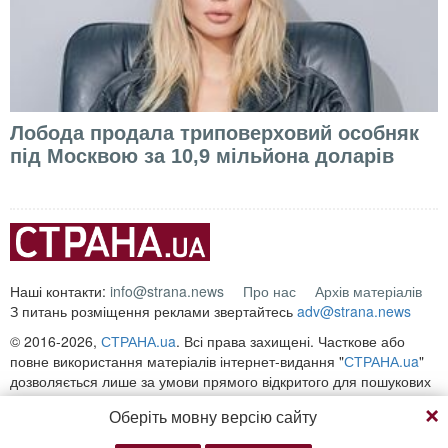
Лобода продала триповерховий особняк
під Москвою за 10,9 мільйона доларів
Наші контакти:
info@strana.news
Про нас
Архів матеріалів
З питань розміщення реклами звертайтесь
adv@strana.news
© 2016-2026,
СТРАНА.ua
. Всі права захищені. Часткове або
повне використання матеріалів інтернет-видання "
СТРАНА.ua
"
дозволяється лише за умови прямого відкритого для пошукових
систем гіперпосилання на безпосередню адресу матеріалу на
Оберіть мовну версію сайту
сайті
strana.ua
Будь-яке копіювання, публікація, передрук чи відтворення