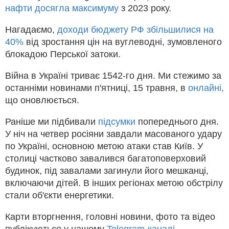
нафти досягла максимуму
з 2023 року.
Нагадаємо,
доходи бюджету РФ збільшилися на
40%
від зростання цін на вуглеводні, зумовленого
блокадою Перської затоки.
Війна в Україні триває 1542-го дня. Ми стежимо за
останніми новинами п'ятниці, 15 травня, в
онлайні,
що оновлюється.
Раніше ми підбивали
підсумки
попереднього дня.
У ніч на четвер росіяни завдали масованого удару
по Україні, основною метою атаки став Київ. У
столиці частково завалився багатоповерховий
будинок, під завалами загинули його мешканці,
включаючи дітей. В інших регіонах метою обстрілу
стали об'єкти енергетики.
Карти вторгнення, головні новини, фото та відео
публікуються у нашому
Telegram-каналі
.