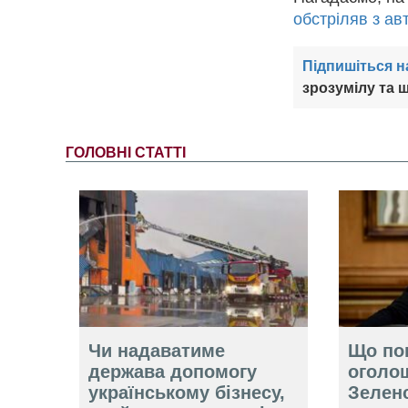
обстріляв з ав
Підпишіться н
зрозумілу та ш
ГОЛОВНІ СТАТТІ
Чи надаватиме
Що по
держава допомогу
оголо
українському бізнесу,
Зелен