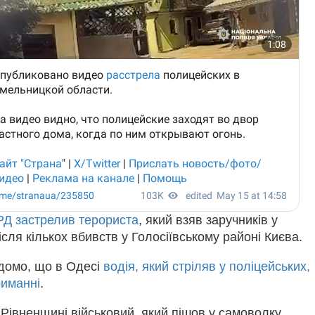
Д застрелив терориста
, який взяв заручників у
ісля кількох вбивств у Голосіївському районі Києва.
ідомо, що в Одесі
водія, який стріляв у поліцейських,
риманні
.
Рівненщині військовий, який пішов у самоволку
,