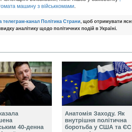
томата машину з військкомами
.
а телеграм-канал Політика Страни
, щоб отримувати ясн
видку аналітику щодо політичних подій в Україні.
казала
Анатомія Заходу. Як
шена
внутрішня політична
ським 40-денна
боротьба у США та ЄС