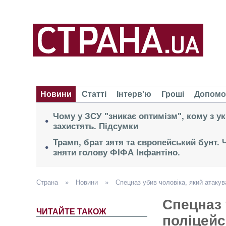
Новини
Статті
Інтерв'ю
Гроші
Допомо
Чому у ЗСУ "зникає оптимізм", кому з ук
захистять. Підсумки
Трамп, брат зятя та європейський бунт.
зняти голову ФІФА Інфантіно.
Страна
»
Новини
»
Спецназ убив чоловіка, який атакув
Спецназ 
ЧИТАЙТЕ ТАКОЖ
поліцейс