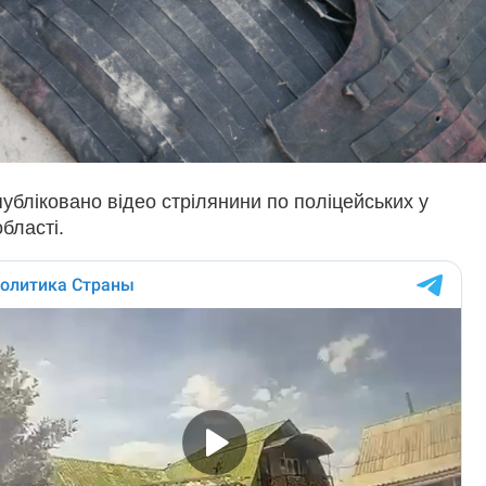
убліковано відео стрілянини по поліцейських у
бласті.