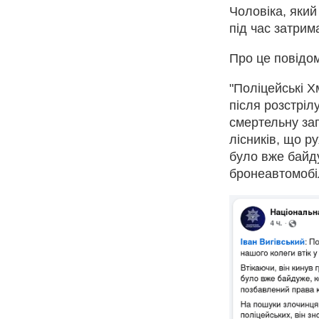
Чоловіка, яки
під час затрим
Про це повідом
"Поліцейські Х
після розстріл
смертельну заг
лісників, що р
було вже байду
бронеавтомобіл