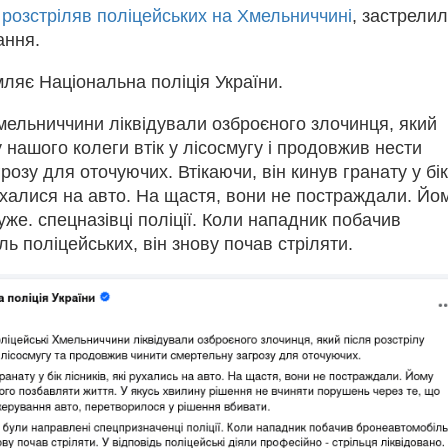
й
розстріляв поліцейських на Хмельниччині
, застрели
ання.
ляє Національна поліція України.
мельниччини ліквідували озброєного злочинця, який
у нашого колеги втік у лісосмугу і продовжив нести
розу для оточуючих. Втікаючи, він кинув гранату у бік
ухалися на авто. На щастя, вони не постраждали. Йо
же. спецназівці поліції. Коли нападник побачив
ь поліцейських, він знову почав стріляти.