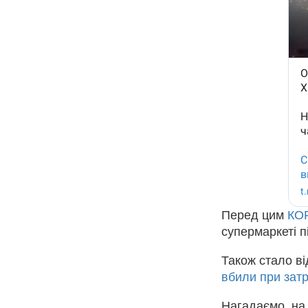
Перед цим
КОР
супермаркеті п
Також стало в
вбили при зат
Нагадаємо, на 