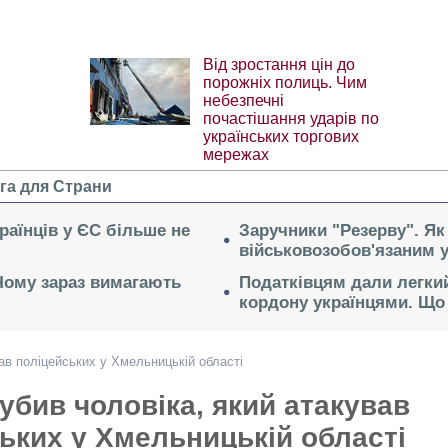
Від зростання цін до
порожніх полиць. Чим
небезпечні
почастішання ударів по
українських торгових
мережах
га для Страни
раїнців у ЄС більше не
Заручники "Резерву". Як
військовозобов'язаним 
 Чому зараз вимагають
Податківцям дали легкий
кордону українцями. Що 
ав поліцейських у Хмельницькій області
убив чоловіка, який атакував
ьких у Хмельницькій області