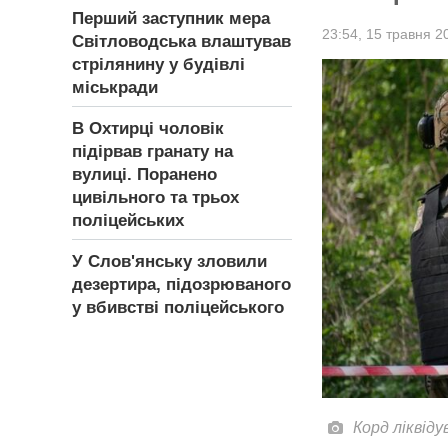
Перший заступник мера
23:54,
15 травня 2
Світловодська влаштував
стрілянину у будівлі
міськради
В Охтирці чоловік
підірвав гранату на
вулиці. Поранено
цивільного та трьох
поліцейських
У Слов'янську зловили
дезертира, підозрюваного
у вбивстві поліцейського
Корд ліквіду