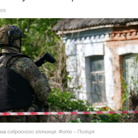
026
вав озброєного злочинця. Фото – Поліція