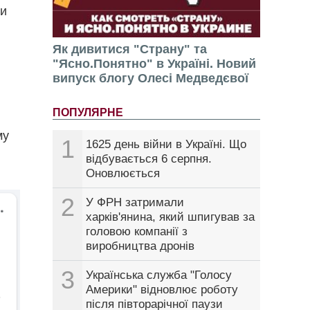
ли
Як дивитися "Страну" та
"Ясно.Понятно" в Україні. Новий
випуск блогу Олесі Медведєвої
ПОПУЛЯРНЕ
му
1
1625 день війни в Україні. Що
відбувається 6 серпня.
Оновлюється
2
У ФРН затримали
харків'янина, який шпигував за
головою компанії з
виробництва дронів
3
Українська служба "Голосу
Америки" відновлює роботу
після півторарічної паузи