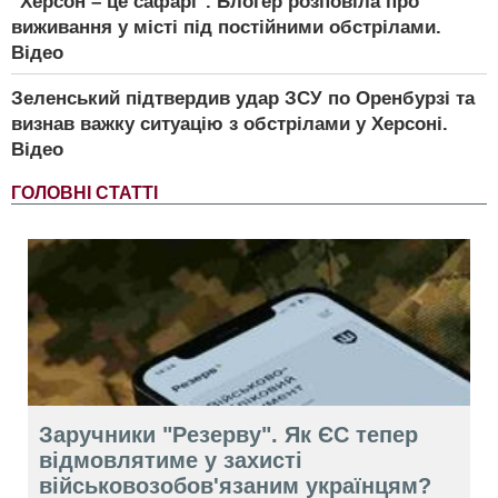
"Херсон – це сафарі". Блогер розповіла про
виживання у місті під постійними обстрілами.
Відео
Зеленський підтвердив удар ЗСУ по Оренбурзі та
визнав важку ситуацію з обстрілами у Херсоні.
Відео
ГОЛОВНІ СТАТТІ
Заручники "Резерву". Як ЄС тепер
відмовлятиме у захисті
військовозобов'язаним українцям?