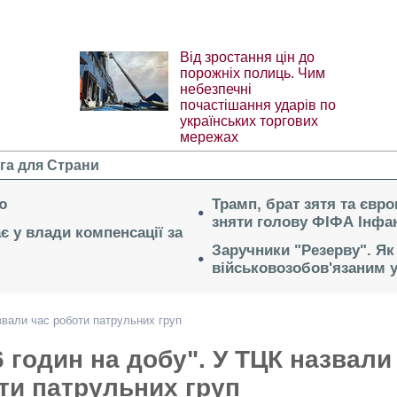
Від зростання цін до
порожніх полиць. Чим
небезпечні
почастішання ударів по
українських торгових
мережах
га для Страни
ю
Трамп, брат зятя та євр
зняти голову ФІФА Інфан
ає у влади компенсації за
Заручники "Резерву". Як
військовозобов'язаним 
звали час роботи патрульних груп
6 годин на добу". У ТЦК назвали
ти патрульних груп