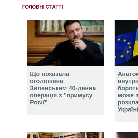
ГОЛОВНІ СТАТТІ
Що показала
Анатом
оголошена
внутр
Зеленським 40-денна
борот
операція з "примусу
може 
Росії"
розкл
Україн