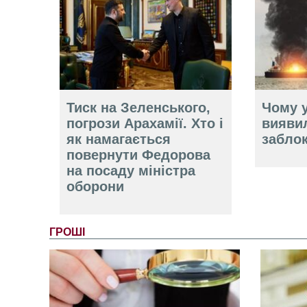
Тиск на Зеленського,
Чому у
погрози Арахамії. Хто і
вияви
як намагається
забло
повернути Федорова
на посаду міністра
оборони
ГРОШІ