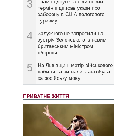
3
Трамп вдруге за свій новий
термін підписав укази про
заборону в США пологового
туризму
4
Залужного не запросили на
зустріч Зеленського із новим
британським міністром
оборони
5
На Львівщині матір військового
побили та вигнали з автобуса
за російську мову
ПРИВАТНЕ ЖИТТЯ