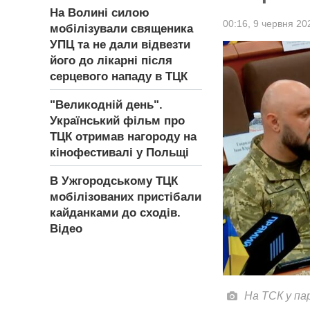
На Волині силою
00:16,
9 червня 20
мобілізували священика
УПЦ та не дали відвезти
його до лікарні після
серцевого нападу в ТЦК
"Великодній день".
Український фільм про
ТЦК отримав нагороду на
кінофестивалі у Польщі
В Ужгородському ТЦК
мобілізованих пристібали
кайданками до сходів.
Відео
На ТСК у п