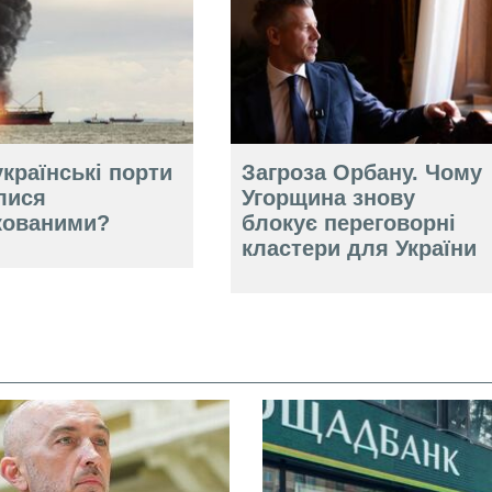
країнські порти
Загроза Орбану. Чому
лися
Угорщина знову
кованими?
блокує переговорні
кластери для України