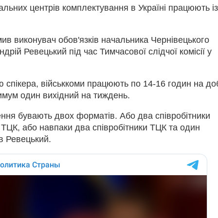
альних центрів комплектування в Україні працюють із
ив виконувач обов'язків начальника Чернівецького
ндрій Ревецький під час Тимчасової слідчої комісії у
 спікера, військкоми працюють по 14-16 годин на до
имум один вихідний на тиждень.
ння бувають двох форматів. Або два співробітники
н ТЦК, або навпаки два співробітники ТЦК та один
ав Ревецький.