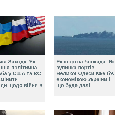
ія Заходу. Як
Експортна блокада. Як
ішня політична
зупинка портів
ьба у США та ЄС
Великої Одеси вже б'є
змінити
економікою України і
ади щодо війни в
що буде далі
і