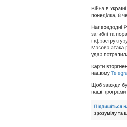
Війна в Україн
понеділка, 8 ч
Напередодні Р
загиблі та пор
інфраструктуру
Масова атака р
удар потрапил
Карти вторгнен
нашому
Telegr
Щоб завжди бу
наші програми
Підпишіться н
зрозумілу та ш