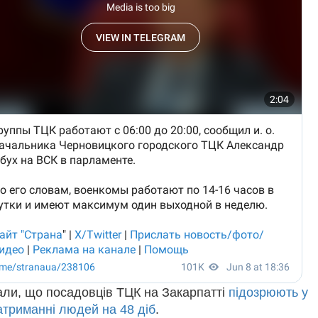
али, що посадовців ТЦК на Закарпатті
підозрюють у
атриманні людей на 48 діб
.