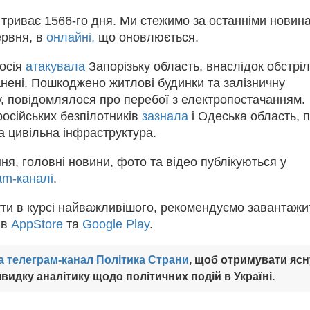
і триває 1566-го дня. Ми стежимо за останніми новин
ервня, в
онлайні,
що оновлюється.
осія
атакувала
Запорізьку область, внаслідок обстріл
анені. Пошкоджено житлові будинки та залізничну
, повідомлялося про перебої з електропостачанням.
осійських безпілотників
зазнала
і Одеська область, п
а цивільна інфраструктура.
ня, головні новини, фото та відео публікуються у
am-каналі
.
ти в курсі найважливішого, рекомендуємо завантажи
 в
AppStore
та
Google Play
.
а телеграм-канал Політика Страни
, щоб отримувати ясн
видку аналітику щодо політичних подій в Україні.