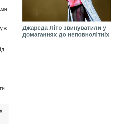
ами
Джареда Літо звинуватили у
у є
домаганнях до неповнолітніх
ід
ти
у,