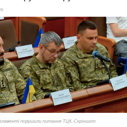
26
арламенті порушили питання ТЦК. Скріншот