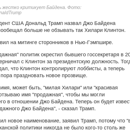
ь жестко критикует Байдена. Фото:
naldTrump
дент США Дональд Трамп назвал Джо Байдена
ообещал больше не обзывать так Хилари Клинтон.
явил на митинге сторонников в Нью-Гэмпшире.
дажная" политик окрестил бывшего госсекретаря в 2
перничал с Клинтон за президентскую должность. Тог
ал, что Клинтон контролируют лоббисты, а теперь
й пора праздновать новое прозвище.
 имя, может быть, "милая Хилари" или "красивая
 отзываю имя "продажная", чтобы мы могли
его в отношении Джо Байдена. Теперь он будет извес
дажного Джо Байдена", - сказал Трамп.
ил новое наименование, заявил Трамп, потому что "
анской политики никогда не было кого-то столь же