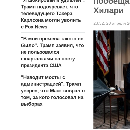
пообеща
"Я шокирован и удивлен".
Трамп подозревает, что
Хилари
телеведущего Такера
Карлсона могли уволить
23:32,
28 апреля 2
с Fox News
"В мои времена такого не
было". Трамп заявил, что
не пользовался
шпаргалками на посту
президента США
"Наводит мосты с
администрацией". Трамп
уверен, что Маск соврал о
том, за кого голосовал на
выборах