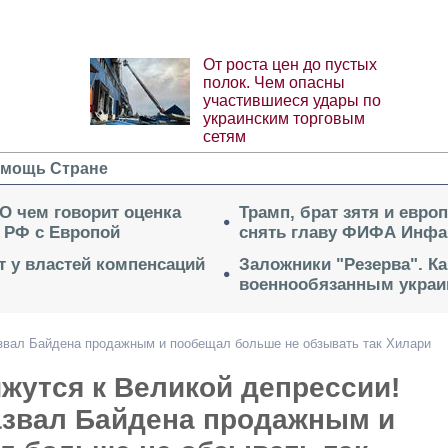
От роста цен до пустых
полок. Чем опасны
участившиеся удары по
украинским торговым
сетям
мощь Стране
 О чем говорит оценка
Трамп, брат зятя и евро
 РФ с Европой
снять главу ФИФА Инфа
ет у властей компенсаций
Заложники "Резерва". Ка
военнообязанным укра
звал Байдена продажным и пообещал больше не обзывать так Хилари
жутся к Великой депрессии!
азвал Байдена продажным и