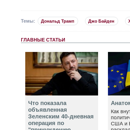
Темы:
Дональд Трамп
Джо Байден
ГЛАВНЫЕ СТАТЬИ
Что показала
Анато
объявленная
Как вну
Зеленским 40-дневная
политич
операция по
США и 
"принуждению
расклад