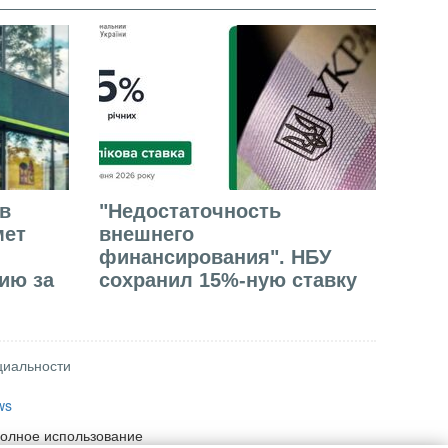
в
"Недостаточность
мет
внешнего
финансирования". НБУ
ию за
сохранил 15%-ную ставку
циальности
ws
полное использование