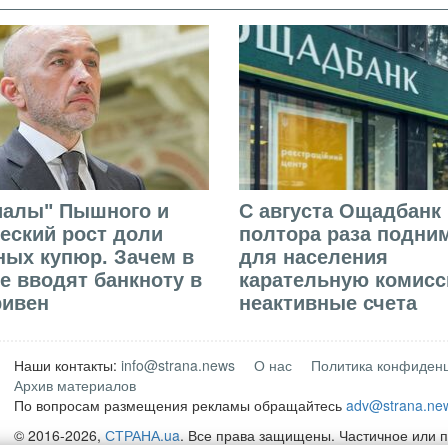
иалы" Пышного и
С августа Ощадбанк 
еский рост доли
полтора раза подни
ых купюр. Зачем в
для населения
е вводят банкноту в
карательную комисс
ривен
неактивные счета
Наши контакты:
info@strana.news
О нас
Политика конфиден
Архив материалов
По вопросам размещения рекламы обращайтесь
adv@strana.ne
© 2016-2026,
СТРАНА.ua
. Все права защищены. Частичное или 