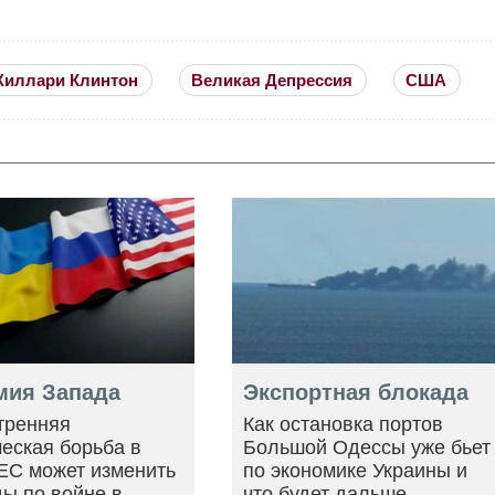
Хиллари Клинтон
Великая Депрессия
США
мия Запада
Экспортная блокада
тренняя
Как остановка портов
еская борьба в
Большой Одессы уже бьет
ЕС может изменить
по экономике Украины и
ы по войне в
что будет дальше