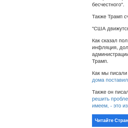
бесчестного".
Также Трамп с
"США движутся 
Как сказал по
инфляция, дол
администрации
Трамп.
Как мы писали
дома поставил
Также он писал
решить пробле
имеем, - это и
Читайте Стран