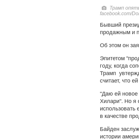
Трамп опят
facebook.com/Do
Бывший прези
продажным и п
Об этом он за
Эпитетом "про
году, когда со
Трамп увтержд
считает, что е
"Даю ей новое
Хилари". Но я
использовать 
в качестве про
Байден заслуж
истории америк