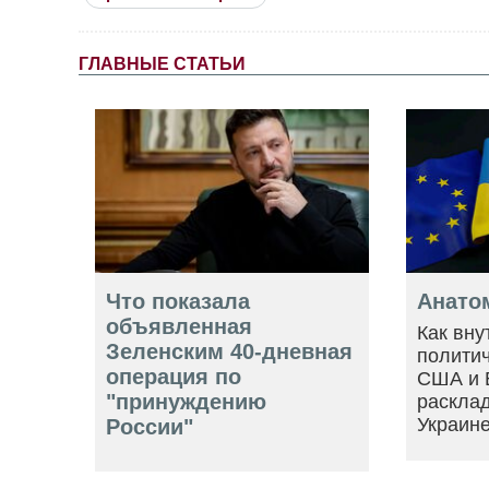
ГЛАВНЫЕ СТАТЬИ
Что показала
Анато
объявленная
Как вну
Зеленским 40-дневная
политич
операция по
США и 
"принуждению
расклад
Украин
России"