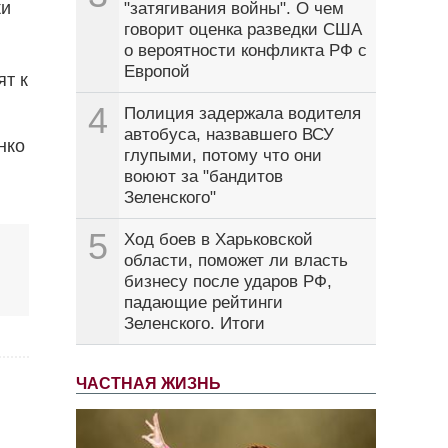
ки
"затягивания войны". О чем
говорит оценка разведки США
о вероятности конфликта РФ с
Европой
ят к
4
Полиция задержала водителя
автобуса, назвавшего ВСУ
нко
глупыми, потому что они
воюют за "бандитов
Зеленского"
5
Ход боев в Харьковской
области, поможет ли власть
бизнесу после ударов РФ,
падающие рейтинги
Зеленского. Итоги
ЧАСТНАЯ ЖИЗНЬ