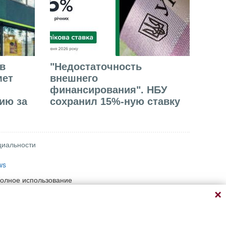
в
"Недостаточность
мет
внешнего
финансирования". НБУ
ию за
сохранил 15%-ную ставку
циальности
ws
полное использование
 при условии прямой
ый адрес материала на
ение информации,