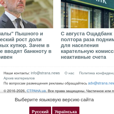
иалы" Пышного и
С августа Ощадбанк 
еский рост доли
полтора раза подни
ых купюр. Зачем в
для населения
е вводят банкноту в
карательную комисс
ривен
неактивные счета
Наши контакты:
info@strana.news
О нас
Политика конфиден
Архив материалов
По вопросам размещения рекламы обращайтесь
adv@strana.ne
© 2016-2026,
СТРАНА.ua
. Все права защищены. Частичное или 
материалов интернет-издания "
СТРАНА.ua
" разрешается только
Выберите языковую версию сайта
открытой для поисковых систем гиперссылки на непосредственн
сайте
strana.ua
Любое копирование, публикация, перепечатка или воспроизвед
Русский
Українська