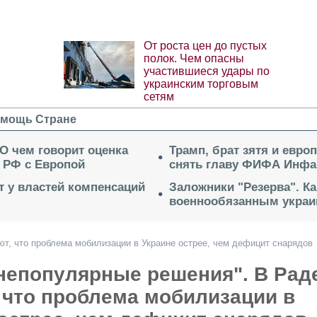
От роста цен до пустых
полок. Чем опасны
участившиеся удары по
украинским торговым
сетям
мощь Стране
 О чем говорит оценка
Трамп, брат зятя и евро
 РФ с Европой
снять главу ФИФА Инфа
ет у властей компенсаций
Заложники "Резерва". Ка
военнообязанным укра
т, что проблема мобилизации в Украине острее, чем дефицит снарядов
непопулярные решения". В Рад
 что проблема мобилизации в