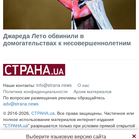
Джареда Лето обвинили в
домогательствах к несовершеннолетним
Наши контакты:
info@strana.news
О нас
Политика конфиденциальности
Архив материалов
По вопросам размещения рекламы обращайтесь
adv@strana.news
© 2016-2026,
СТРАНА.ua
. Все права защищены. Частичное или
полное использование материалов интернет-издания
"
СТРАНА.ua
" разрешается только при условии прямой открытой
для поисковых систем гиперссылки на непосредственный адрес
Выберите языковую версию сайта
материала на сайте
strana.ua