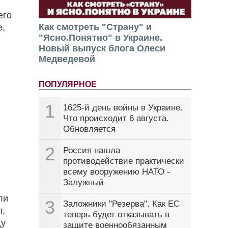
его
Как смотреть "Страну" и
е,
"Ясно.Понятно" в Украине.
Новый выпуск блога Олеси
Медведевой
ПОПУЛЯРНОЕ
1
1625-й день войны в Украине.
Что происходит 6 августа.
Обновляется
2
Россия нашла
противодействие практически
всему вооружению НАТО -
Залужный
ли
3
Заложники "Резерва". Как ЕС
т,
теперь будет отказывать в
ду
защите военнообязанным