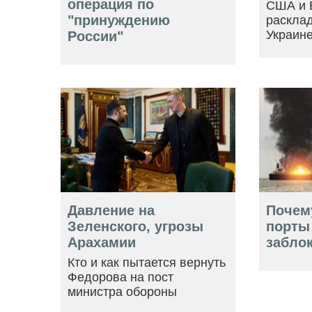
операция по
США и 
"принуждению
расклад
Украин
России"
Давление на
Почем
Зеленского, угрозы
порты
Арахамии
забло
Кто и как пытается вернуть
Федорова на пост
министра обороны