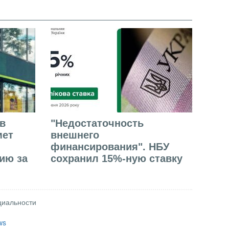
в
"Недостаточность
мет
внешнего
финансирования". НБУ
ию за
сохранил 15%-ную ставку
циальности
ws