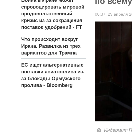
по всему
Война в Иране может
спровоцировать мировой
продовольственный
00:37,
29 апреля 2
кризис из-за сокращения
поставок удобрений - FT
Что происходит вокруг
Ирана. Развилка из трех
вариантов для Трампа
ЕС ищет альтернативные
поставки авиатоплива из-
за блокады Ормузского
пролива - Bloomberg
Индермит Г