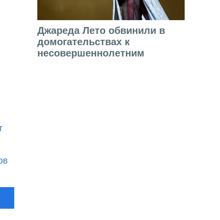
Джареда Лето обвинили в
домогательствах к
несовершеннолетним
т
ов