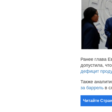
Ранее глава Е
допустила, чт
дефицит прод
Также аналити
за баррель
в с
Читайте Стран