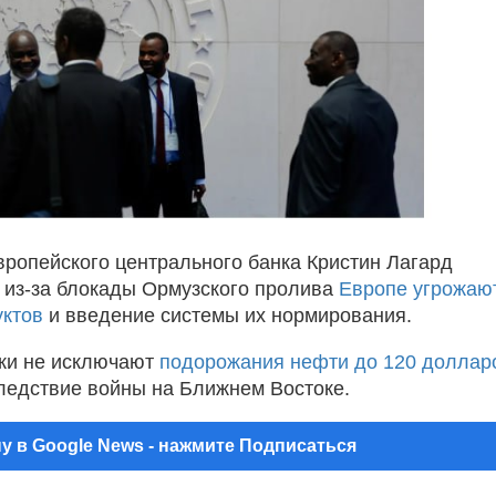
вропейского центрального банка Кристин Лагард
о из-за блокады Ормузского пролива
Европе угрожаю
уктов
и введение системы их нормирования.
ки не исключают
подорожания нефти до 120 доллар
ледствие войны на Ближнем Востоке.
у в Google News - нажмите Подписаться