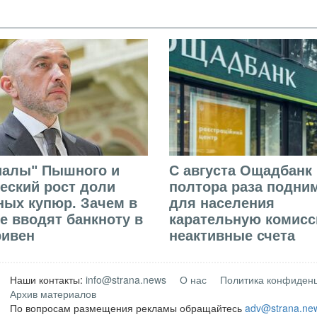
иалы" Пышного и
С августа Ощадбанк 
еский рост доли
полтора раза подни
ых купюр. Зачем в
для населения
е вводят банкноту в
карательную комисс
ривен
неактивные счета
Наши контакты:
info@strana.news
О нас
Политика конфиден
Архив материалов
По вопросам размещения рекламы обращайтесь
adv@strana.ne