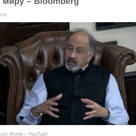
 миру – Bloomberg
026
илл. Фото – YouTube