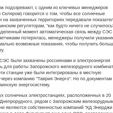
как подозревают, с одним из ключевых менеджеров
Скляром) говорится о том, чтобы все солнечные
и на захваченных территориях передавали показате
инским регуляторам, "как будто ничего не случилось
ределенный момент автоматическая связь между СЭС
четчиками потерялась, менеджеры получили указани
мально возможные показания, чтобы получить боль
у.
 СЭС были захвачены россиянами и электроэнергия
ь для работы Запорожского железорудного комбинат
 эти станции уже были интегрированы в местную
 через компанию "Таврия Энерго". Но по документам 
раинскую энергосистему.
вух солнечных электростанциях, расположенных в 20
 Днепрорудного, рядом с Запорожским железорудны
ни являются собственностью компаний "КД Энерджи 