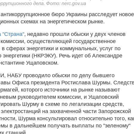
рупционного дела. Фото: nerc.gov.ua
антикоррупционное бюро Украины расследует новое
ционных схемах на энергетическом рынке.
 "Страна"
, недавно прошли обыски у двух членов
комиссии, осуществляющей государственное
 в сферах энергетики и коммунальных, услуг по
 энергетики (НКРЭКУ). Речь идет об Александре
нстантине Ущаповском.
И, НАБУ проводило обыски по делу бывшего
лавы Офиса президента Ростислава Шурмы. Следст
ормагей, которого источники на рынке называют
еневым руководителем комиссии, и Ущаповский
тировать Шурму в схеме по легализации средств,
 электростанций на захваченной части Запорожской
тности, Шурма консультировал относительно того, ка
емы в дальнейшем получать выплаты по "зеленому"
их станций.