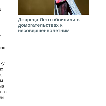
о
Джареда Лето обвинили в
домогательствах к
несовершеннолетним
т
наш
ску
ых
е,
им
ма
ного
мы