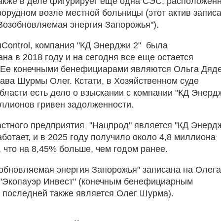
Также в деле фигурирует еще одна СЭС, расположен
рорудном возле местной больницы (этот актив запис
Возобновляемая энергия Запорожья").
Control, компания "КД Энерджи 2" была
на в 2018 году и на сегодня все еще остается
 Ее конечными бенефициарами являются Ольга Дяде
лава Шурмы Олег. Кстати, в Хозяйственном суде
бласти есть дело о взыскании с компании "КД Энерд
иллионов гривен задолженности.
стного предприятия "Нацпрод" является "КД Энерд
аботает, и в 2025 году получило около 4,8 миллиона
 что на 8,45% больше, чем годом ранее.
обновляемая энергия Запорожья" записана на Олега
"Экопауэр Инвест" (конечным бенефициарным
 последней также является Олег Шурма).