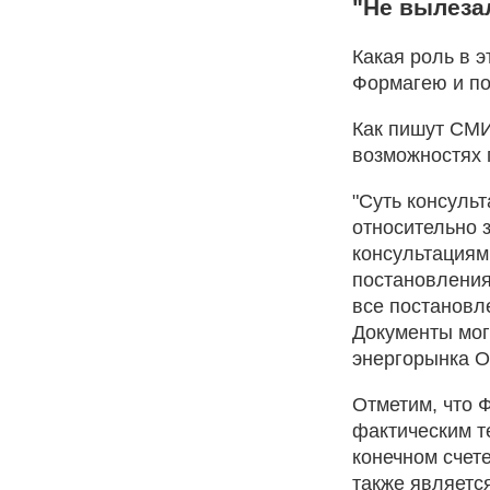
"Не вылеза
Какая роль в 
Формагею и по
Как пишут СМИ
возможностях 
"Суть консульт
относительно 
консультациям
постановления
все постановл
Документы могл
энергорынка О
Отметим, что 
фактическим т
конечном счет
также являетс