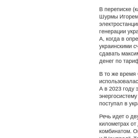
В переписке (
Шурмы Игорем 
электростанци
генерации укра
А, когда в оп
украинскими с
сдавать макси
денег по тариф
В то же время
использовалас
А в 2023 году
энергосистему
поступал в ук
Речь идет о д
километрах от
комбинатом. О