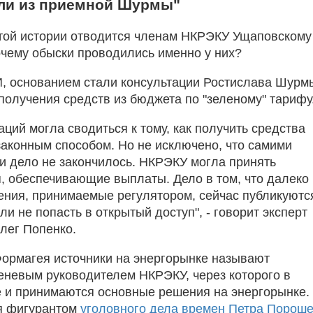
ли из приемной Шурмы"
этой истории отводится членам НКРЭКУ Ущаповскому
чему обыски проводились именно у них?
, основанием стали консультации Ростислава Шурм
получения средств из бюджета по "зеленому" тарифу
аций могла сводиться к тому, как получить средства
законным способом. Но не исключено, что самими
и дело не закончилось. НКРЭКУ могла принять
, обеспечивающие выплаты. Дело в том, что далеко
ения, принимаемые регулятором, сейчас публикуютс
и не попасть в открытый доступ", - говорит эксперт
лег Попенко.
Формагея источники на энергорынке называют
еневым руководителем НКРЭКУ, через которого в
е и принимаются основные решения на энергорынке.
я фигурантом
уголовного дела времен Петра Порош