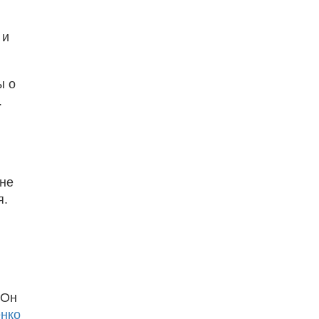
 и
ы о
.
 не
я.
 Он
енко