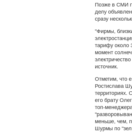
Позже в СМИ п
делу объявлен
сразу нескольк
"Фирмы, близ
электростанци
тарифу около 
момент солнеч
электричество
источник.
Отметим, что 
Ростислава Шу
территориях. 
его брату Оле
топ-менеджера
"разворовыван
меньше, чем, 
Шурмы по "зел