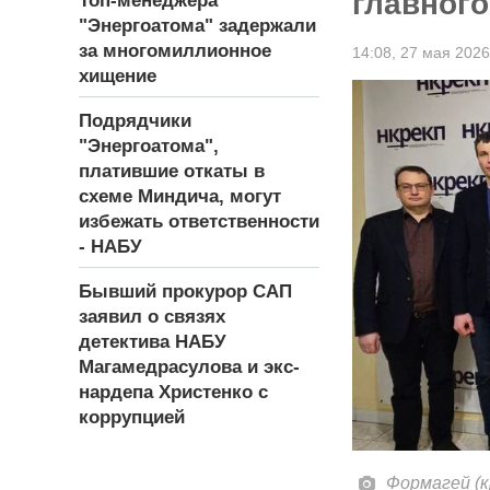
главного
Топ-менеджера
"Энергоатома" задержали
за многомиллионное
14:08,
27 мая 2026
хищение
Подрядчики
"Энергоатома",
платившие откаты в
схеме Миндича, могут
избежать ответственности
- НАБУ
Бывший прокурор САП
заявил о связях
детектива НАБУ
Магамедрасулова и экс-
нардепа Христенко с
коррупцией
Формагей (к