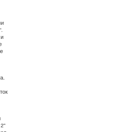
ли
".
 и
е
ше
а.
ток
м
2"