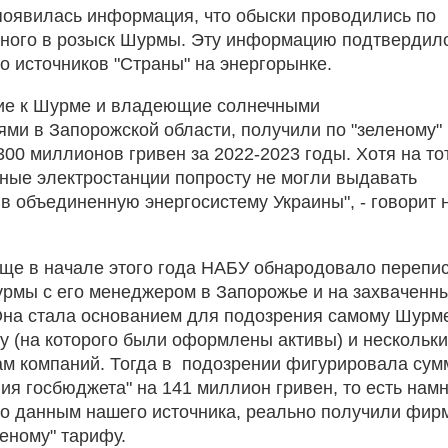
оявилась информация, что обыски проводились по
ного в розыск Шурмы. Эту информацию подтвердил
о источников "Страны" на энергорынке.
кие к Шурме и владеющие солнечными
ями в Запорожской области, получили по "зеленому"
300 миллионов гривен за 2022-2023 годы. Хотя на то
ные электростанции попросту не могли выдавать
 в объединенную энергосистему Украины", - говорит 
еще в начале этого года НАБУ обнародовало перепи
рмы с его менеджером в Запорожье и на захваченн
Она стала основанием для подозрения самому Шурм
гу (на которого были оформлены активы) и нескольк
м компаний. Тогда в подозрении фигурировала сум
ия госбюджета" на 141 миллион гривен, то есть нам
по данным нашего источника, реально получили фир
еному" тарифу.