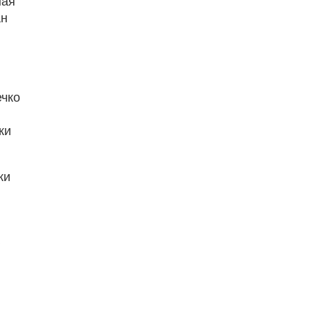
ная
ан
чко
жи
жи