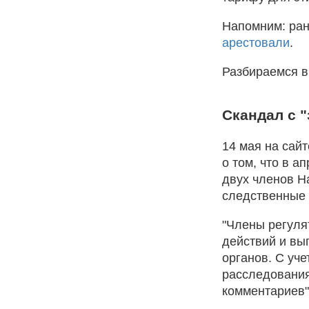
Напомним: ра
арестовали
.
Разбираемся в
Скандал с 
14 мая на сай
о том, что в а
двух членов Н
следственные 
"Члены регуля
действий и вы
органов. С уч
расследовани
комментариев",