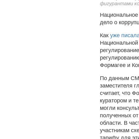
фигурантами кор
Национальное 
дело о корруп
Как
уже писала
Национальной 
регулирование
регулированию
Формагее и Ко
По данным СМ
заместителя г
считает, что Ф
куратором и т
могли консуль
полученных от
области. В час
участникам сх
тарифу для эт