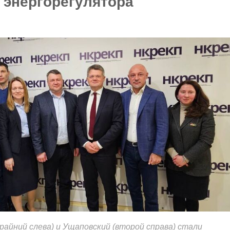
 энергорегулятора
райний слева) и Ущаповский (второй справа) стали