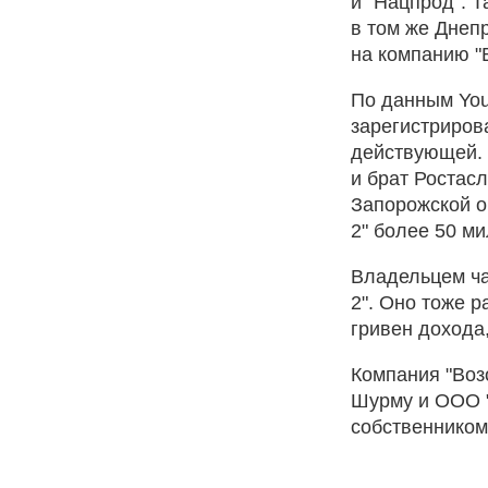
и "Нацпрод". 
в том же Днеп
на компанию "
По данным You
зарегистрирова
действующей.
и брат Ростас
Запорожской о
2" более 50 м
Владельцем ча
2". Оно тоже р
гривен дохода,
Компания "Воз
Шурму и ООО 
собственником