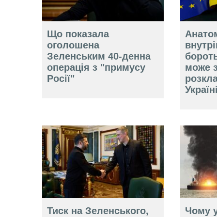
Що показала
Анатом
оголошена
внутр
Зеленським 40-денна
борот
операція з "примусу
може 
Росії"
розкл
Україн
Тиск на Зеленського,
Чому у