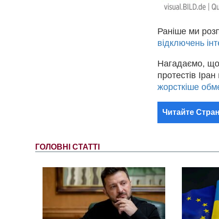
Раніше ми роз
відключень інт
Нагадаємо, що
протестів Іра
жорсткіше обмеж
Читайте Стран
ГОЛОВНІ СТАТТІ