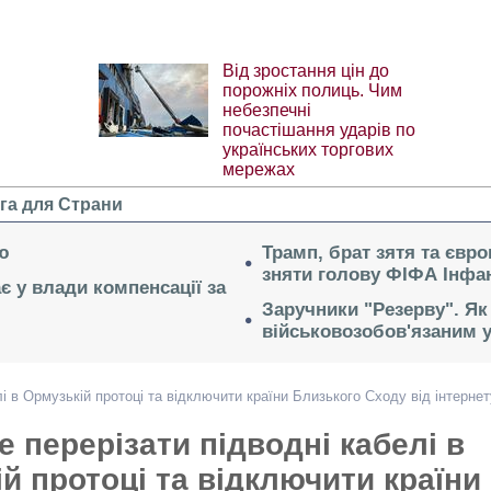
Від зростання цін до
порожніх полиць. Чим
небезпечні
почастішання ударів по
українських торгових
мережах
га для Страни
ю
Трамп, брат зятя та євр
зняти голову ФІФА Інфан
ає у влади компенсації за
Заручники "Резерву". Як
військовозобов'язаним 
лі в Ормузькій протоці та відключити країни Близького Сходу від інтернет
е перерізати підводні кабелі в
й протоці та відключити країни