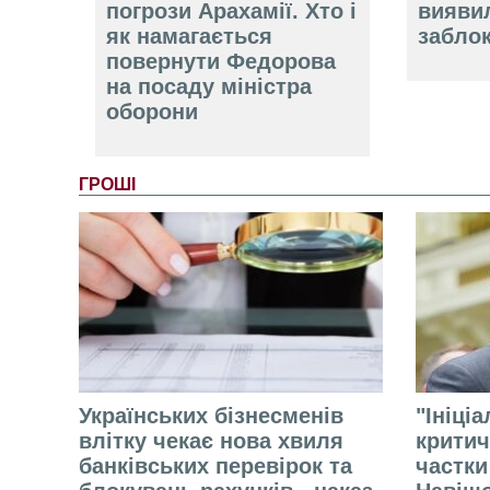
погрози Арахамії. Хто і
вияви
як намагається
забло
повернути Федорова
на посаду міністра
оборони
ГРОШІ
Українських бізнесменів
"Ініці
влітку чекає нова хвиля
критич
банківських перевірок та
частки