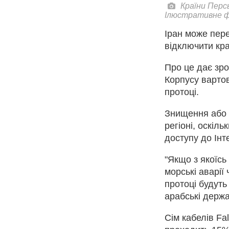
Країни Перс
Ілюстративне фо
Іран може пере
відключити кра
Про це дає зро
Корпусу вартов
протоці.
Знищення або 
регіоні, оскіль
доступу до Інт
"Якщо з якоїсь
морські аварії 
протоці будуть
арабські держа
Сім кабелів Fa