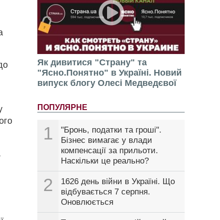
а
Як дивитися "Страну" та
до
"Ясно.Понятно" в Україні. Новий
випуск блогу Олесі Медведєвої
ПОПУЛЯРНЕ
у
ного
1
"Бронь, податки та гроші".
Бізнес вимагає у влади
компенсації за прильоти.
,
Наскільки це реально?
2
1626 день війни в Україні. Що
відбувається 7 серпня.
Оновлюється