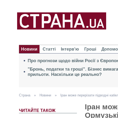
Новини
Статті
Інтерв'ю
Гроші
Допомо
Про прогнози щодо війни Росії з Європо
"Бронь, податки та гроші". Бізнес вимаг
прильоти. Наскільки це реально?
Страна
»
Новини
»
Іран може перерізати підводні кабе
Іран мож
ЧИТАЙТЕ ТАКОЖ
Ормузькі