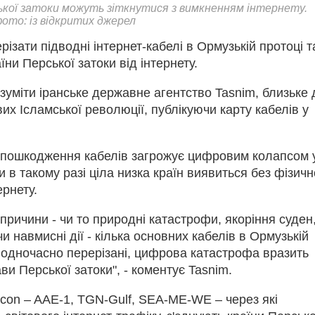
ької затоки можуть зіткнутися з вимкненням інтернету.
то: із відкритих джерел
різати підводні інтернет-кабелі в Ормузькій протоці т
їни Перської затоки від інтернету.
зуміти іранське державне агентство Tasnim, близьке 
их Ісламської революції, публікуючи карту кабелів у
пошкодження кабелів загрожує цифровим колапсом 
ки в такому разі ціла низка країн виявиться без фізич
ернету.
 причини - чи то природні катастрофи, якоріння суден
чи навмисні дії - кілька основних кабелів в Ормузькій
 одночасно перерізані, цифрова катастрофа вразить
ви Перської затоки", - коментує Tasnim.
lcon – AAE-1, TGN-Gulf, SEA-ME-WE – через які