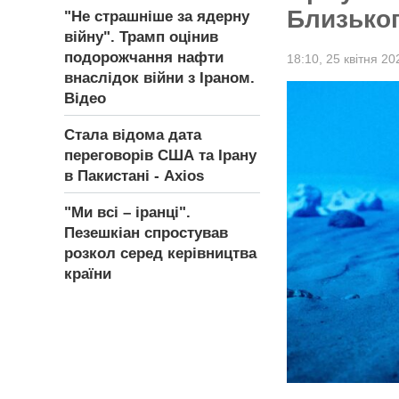
Близьког
"Не страшніше за ядерну
війну". Трамп оцінив
подорожчання нафти
18:10,
25 квітня 20
внаслідок війни з Іраном.
Відео
Стала відома дата
переговорів США та Ірану
в Пакистані - Axios
"Ми всі – іранці".
Пезешкіан спростував
розкол серед керівництва
країни