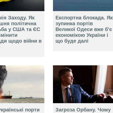
ія Заходу. Як
Експортна блокада. Як
ішня політична
зупинка портів
ьба у США та ЄС
Великої Одеси вже б'є
змінити
економікою України і
ади щодо війни в
що буде далі
і
країнські порти
Загроза Орбану. Чому