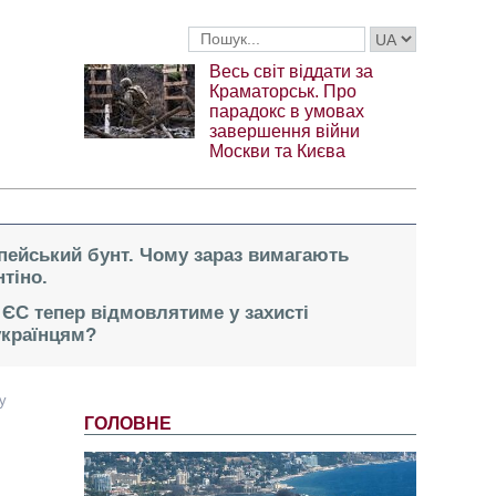
Весь світ віддати за
Краматорськ. Про
парадокс в умовах
завершення війни
Москви та Києва
опейський бунт. Чому зараз вимагають
тіно.
 ЄС тепер відмовлятиме у захисті
українцям?
у
ГОЛОВНЕ