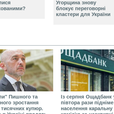
лися
Угорщина знову
кованими?
блокує переговорні
кластери для України
али" Пишного та
Із серпня Ощадбанк 
ного зростання
півтора рази піднім
 тисячних купюр.
населення каральну