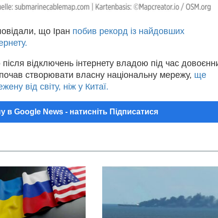
повідали, що Іран
побив рекорд із найдовших
ернету.
 після відключень інтернету владою під час довоєнн
н почав створювати власну національну мережу,
ще
ену від світу, ніж у Китаї.
у в Google News - натисніть Підписатися