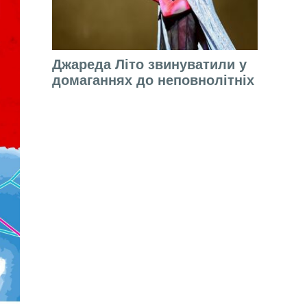
Джареда Літо звинуватили у
домаганнях до неповнолітніх