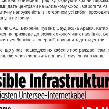
світового інтернет-трафіку, з'єднують країни Персько
ими дата-центрами на Близькому Сході, Європі та Азії
ичну напруженість із Тегераном усі кабелі проходят
ну, а не Ірану.
н, як ОАЕ, Бахрейн, Кувейт, Саудівська Аравія, Катар
дження призведе до важких економічних наслідків. Бе
иняться банківські операції, припинять дата-центри.
є, що у разі пошкодження кабелів постраждає і сам І
еншою мірою залежить від них і тому "значно менш