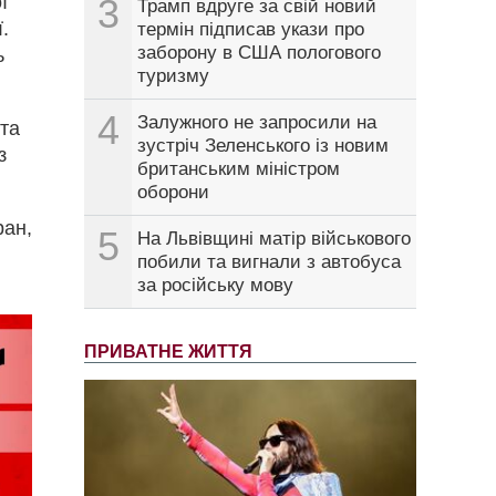
ї
3
Трамп вдруге за свій новий
.
термін підписав укази про
заборону в США пологового
ь
туризму
4
Залужного не запросили на
 та
зустріч Зеленського із новим
з
британським міністром
оборони
ран,
5
На Львівщині матір військового
побили та вигнали з автобуса
за російську мову
ПРИВАТНЕ ЖИТТЯ