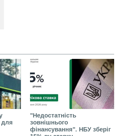
у
"Недостатність
е для
зовнішнього
фінансування". НБУ зберіг