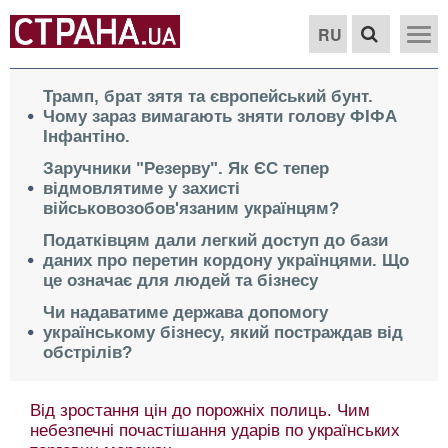
RU
Трамп, брат зятя та європейський бунт.
Чому зараз вимагають зняти голову ФІФА
Інфантіно.
Заручники "Резерву". Як ЄС тепер
відмовлятиме у захисті
військовозобов'язаним українцям?
Податківцям дали легкий доступ до бази
даних про перетин кордону українцями. Що
це означає для людей та бізнесу
Чи надаватиме держава допомогу
українському бізнесу, який постраждав від
обстрілів?
Від зростання цін до порожніх полиць. Чим
небезпечні почастішання ударів по українських