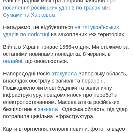
Раніше радник міністра оборони заявляв про
посилення російських ударів по трасах між
Сумами та Харковом
.
Нагадаємо, це відбувається
на тлі українських
ударів по логістиці
на захоплених РФ територіях.
Війна в Україні триває 1566-го дня. Ми стежимо за
останніми новинами понеділка, 8 червня, в
онлайні,
що оновлюється.
Напередодні Росія
атакувала
Запорізьку область,
внаслідок обстрілу є загиблі та поранені.
Пошкоджено житлові будинки та залізничну
інфраструктуру, повідомлялося про перебої з
електропостачанням. Масова атака російських
безпілотників
зазнала
і Одеська область, під удар
потрапила цивільна інфраструктура.
Карти вторгнення, головні новини, фото та відео