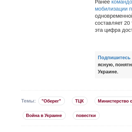
Ранее
командо
мобилизации п
одновременной
составляет 20
эта цифра дост
Подпишитесь 
ясную, понят
Украине.
Темы:
"Оберег"
ТЦК
Министерство 
Война в Украине
повестки