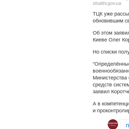
stsaltiv.gov.ua
ТЦК уже рассы
обновившим сво
Об этом заяви
Киеве Олег Ко
Но списки пол
"Определённы
военнообязанн
Министерства 
средств систем
заявил Коротч
А в компетенц
и проконтроли