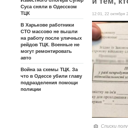
и тем, к
Известного блогера Супер
Суса сняли в Одесском
ТЦК
12:01,
22 октября 
В Харькове работники
СТО массово не вышли
на работу после уличных
рейдов ТЦК. Военные не
могут ремонтировать
авто
Война за схемы ТЦК. За
что в Одессе убили главу
подразделения помощи
полиции
Списки пол