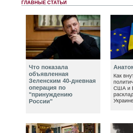
ГЛАВНЫЕ СТАТЬИ
Что показала
Анато
объявленная
Как вну
Зеленским 40-дневная
политич
операция по
США и 
"принуждению
расклад
Украин
России"