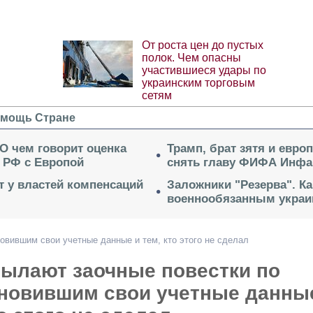
От роста цен до пустых
полок. Чем опасны
участившиеся удары по
украинским торговым
сетям
мощь Стране
 О чем говорит оценка
Трамп, брат зятя и евро
 РФ с Европой
снять главу ФИФА Инфа
ет у властей компенсаций
Заложники "Резерва". Ка
военнообязанным укра
овившим свои учетные данные и тем, кто этого не сделал
сылают заочные повестки по
бновившим свои учетные данны